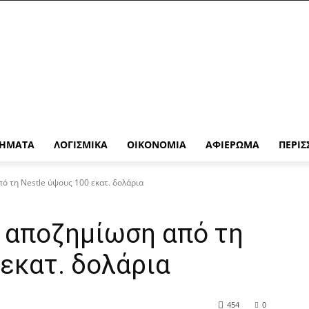
ΉΜΑΤΑ
ΛΟΓΙΣΜΙΚΆ
ΟΙΚΟΝΟΜΊΑ
ΑΦΙΈΡΩΜΑ
ΠΕΡΙΣ
πό τη Nestle ύψους 100 εκατ. δολάρια
ι αποζημίωση από τη
 εκατ. δολάρια
454
0