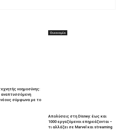
Οικονομία
τεχνητής νοημοσύνης:
 αναπτυσσόμενη
α νέους σύμφωνα με το
Απολύσεις στη Disney: έως και
1000 εργαζόμενοι επηρεάζονται –
τι αλλάζει σε Marvel και streaming