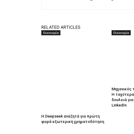
RELATED ARTICLES
Οικονομία
Οικονομία
Μηχανικός 
Η ταχύτερα
δουλειά γι
LinkedIn
Η Deepseek αναζητά για πρώτη
φορά εξωτερική χρηματοδότηση