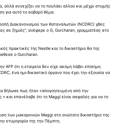
ία, αλλά συνεχίζει να το πουλάει αλλού και μέχρι στιγμής
η για αυτό το σοβαρό θέμα.
ιτροπή Διακανονισμού των Καταναλωτών (NCDRC) χθες
ες σε ζημιές”, ανέφερε ο G, Gurcharan, γραμματέας στο
κές πρακτικές της Nestle και το δικαστήριο θα της
όσθεσε ο Gurcharan.
ν AFP ότι η εταιρεία δεν είχε ακόμη λάβει επίσημη
DRC, ένα ημι-δικαστικό όργανο που έχει την εξουσία να
εία δήλωσε πως ήταν «απογοητευμένη από την
 » και επανέλαβε ότι το Maggi είναι ασφαλές για να το
ρευση των μακαρονιών Maggi στο ανώτατο δικαστήριο της
ην ετυμηγορία της την Πέμπτη.