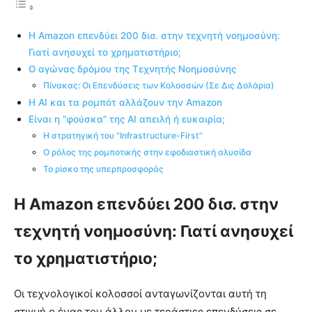
Η Amazon επενδύει 200 δισ. στην τεχνητή νοημοσύνη:
Γιατί ανησυχεί το χρηματιστήριο;
Ο αγώνας δρόμου της Τεχνητής Νοημοσύνης
Πίνακας: Οι Επενδύσεις των Κολοσσών (Σε Δις Δολάρια)
Η AI και τα ρομπότ αλλάζουν την Amazon
Είναι η “φούσκα” της AI απειλή ή ευκαιρία;
Η στρατηγική του “Infrastructure-First”
Ο ρόλος της ρομποτικής στην εφοδιαστική αλυσίδα
Το ρίσκο της υπερπροσφοράς
Η Amazon επενδύει 200 δισ. στην
τεχνητή νοημοσύνη: Γιατί ανησυχεί
το χρηματιστήριο;
Οι τεχνολογικοί κολοσσοί ανταγωνίζονται αυτή τη
στιγμή ο ένας τον άλλον με τεράστιες επενδύσεις σε