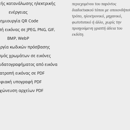
τής κατανάλωσης ηλεκτρικής
περιεχομένου του παρόντος
διαδικτυακού τόπου με οποιονδήπο
ενέργειας
τρόπο, ηλεκτρονικό, μηχανικό,
Δημιουργία QR Code
φωτοτυπικό ή άλλο, χωρίς την
προηγούμενη γραπτή άδεια του
 εικόνας σε JPEG, PNG, GIF,
εκδότη.
BMP, WebP
ργία κωδικών πρόσβασης
σμός χρωμάτων σε εικόνες
υδατογραφήματος από εικόνα
ατροπή εικόνας σε PDF
φιακή υπογραφή PDF
χώνευση αρχείων PDF