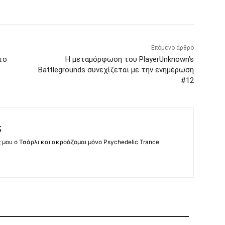
Επόμενο άρθρο
το
Η μεταμόρφωση του PlayerUnknown’s
Battlegrounds συνεχίζεται με την ενημέρωση
#12
ς
ς μου ο Τσάρλι και ακροάζομαι μόνο Psychedelic Trance