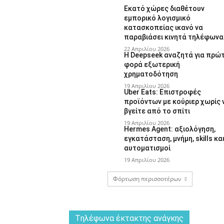
Εκατό χώρες διαθέτουν
εμπορικό λογισμικό
κατασκοπείας ικανό να
παραβιάσει κινητά τηλέφωνα
22 Απριλίου 2026
Η Deepseek αναζητά για πρώ
φορά εξωτερική
χρηματοδότηση
19 Απριλίου 2026
Uber Eats: Επιστροφές
προϊόντων με κούριερ χωρίς 
βγείτε από το σπίτι
19 Απριλίου 2026
Hermes Agent: αξιολόγηση,
εγκατάσταση, μνήμη, skills κα
αυτοματισμοί
19 Απριλίου 2026
Φόρτωση περισσοτέρων
Tηλέφωνα έκτακτης ανάγκης