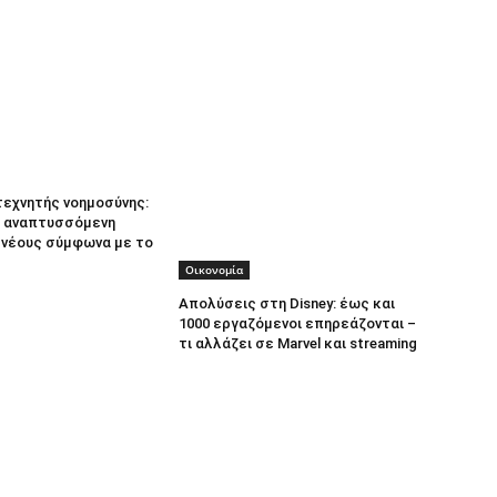
τεχνητής νοημοσύνης:
 αναπτυσσόμενη
α νέους σύμφωνα με το
Οικονομία
Απολύσεις στη Disney: έως και
1000 εργαζόμενοι επηρεάζονται –
τι αλλάζει σε Marvel και streaming