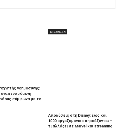
Οικονομία
τεχνητής νοημοσύνης:
 αναπτυσσόμενη
α νέους σύμφωνα με το
Απολύσεις στη Disney: έως και
1000 εργαζόμενοι επηρεάζονται –
τι αλλάζει σε Marvel και streaming