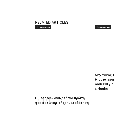
RELATED ARTICLES
Οικονομία
Οικονομία
Μηχανικός 
Η ταχύτερα
δουλειά γι
LinkedIn
Η Deepseek αναζητά για πρώτη
φορά εξωτερική χρηματοδότηση