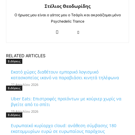
Στέλιος Θεοδωρίδης
Ο ήρωας μου είναι ο γάτος μου ο Τσάρλι και ακροάζομαι μόνο
Psychedelic Trance
RELATED ARTICLES
Ειδήσεις
Εκατό χώρες διαθέτουν εμπορικό λογισμικό
κατασκοπείας ικανό να παραβιάσει κινητά τηλέφωνα
22 Απριλίου 2026
Ειδήσεις
Uber Eats: Επιστροφές προϊόντων με κούριερ χωρίς να
βγείτε από το σπίτι
19 Απριλίου 2026
Ειδήσεις
Ευρωπαϊκό κυρίαρχο cloud: ανάθεση σύμβασης 180
εκατομμυρίων ευρώ σε ευρωπαίους παρόχους