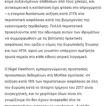
κύμα αυξανόμενων επιθέσεων από τους χάκερς, και
αντικειμενικά η κατάσταση έχει φτάσει στο απροχώρητο
– η εταιρεία διαπίστωσε αύξηση κατά 211% στα
περιστατικά ασφάλειας κατά της βιομηχανίας της
υγειονομικής περίθαλψης. Πολλά περιστατικά
προκαλούνται από την αδυναμία αυτών των ιδρυμάτων
να συμμορφωθούν με τις βέλτιστες πρακτικές
ασφάλειας που ορίζει ο νόμος της Ευρωπαϊκής Ένωσης
και των ΗΠΑ. αφού ως γνωστόν υπάρχουν αμέτρητα
τρωτά σημεία στο κάθε είδους ιατρικό λογισμικό.
Ο Nigel Hawthorn, εμπειρογνώμονας προστασίας
προσωπικών δεδομένων στη McAfee σχολίασε: «Η
αύξηση κατά 18% των περιστατικών ασφάλειας σε όλη
την Ευρώπη κατά το τέταρτο τρίμηνο του 2017 είναι
ανησυχητική, και το χειρότερο όλων είναι ότι
γνωρίζουμε ότι δεν έχουν αναφερθεί όλα τα
περιστατικά που αφορούν το χακάρισμα . Αυτό θα