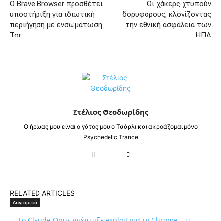
Ο Brave Browser προσθέτει
Οι χάκερς χτυπούν
υποστήριξη για ιδιωτική
δορυφόρους, κλονίζοντας
περιήγηση με ενσωμάτωση
την εθνική ασφάλεια των
Tor
ΗΠΑ
Στέλιος Θεοδωρίδης
Ο ήρωας μου είναι ο γάτος μου ο Τσάρλι και ακροάζομαι μόνο
Psychedelic Trance
RELATED ARTICLES
Λογισμικά
Το Claude Opus ανέπτυξε exploit για το Chrome – τι