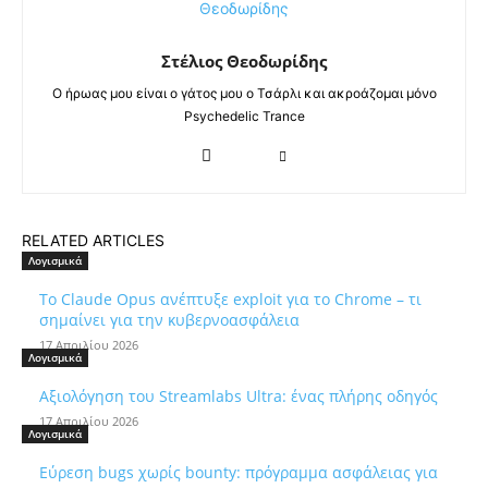
Στέλιος Θεοδωρίδης
Ο ήρωας μου είναι ο γάτος μου ο Τσάρλι και ακροάζομαι μόνο
Psychedelic Trance
RELATED ARTICLES
Λογισμικά
Το Claude Opus ανέπτυξε exploit για το Chrome – τι
σημαίνει για την κυβερνοασφάλεια
17 Απριλίου 2026
Λογισμικά
Αξιολόγηση του Streamlabs Ultra: ένας πλήρης οδηγός
17 Απριλίου 2026
Λογισμικά
Εύρεση bugs χωρίς bounty: πρόγραμμα ασφάλειας για