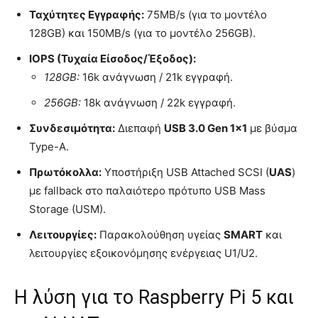
Ταχύτητες Εγγραφής:
75MB/s (για το μοντέλο
128GB) και 150MB/s (για το μοντέλο 256GB).
IOPS (Τυχαία Είσοδος/Έξοδος):
128GB:
16k ανάγνωση / 21k εγγραφή.
256GB:
18k ανάγνωση / 22k εγγραφή.
Συνδεσιμότητα:
Διεπαφή
USB 3.0 Gen 1×1
με βύσμα
Type-A.
Πρωτόκολλα:
Υποστήριξη USB Attached SCSI (
UAS
)
με fallback στο παλαιότερο πρότυπο USB Mass
Storage (USM).
Λειτουργίες:
Παρακολούθηση υγείας
SMART
και
λειτουργίες εξοικονόμησης ενέργειας U1/U2.
Η λύση για το Raspberry Pi 5 και