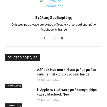
Στέλιος Θεοδωρίδης
Ο ήρωας μου είναι ο γάτος μου ο Τσάρλι και ακροάζομαι μόνο
Psychedelic Trance
RELATED ARTICLES
ASRock Hudimm – Η νέα μνήμη με ένα
subchannel για οικονομικά builds
18 Απριλίου 2026
Υπολογιστές
Η Apple αντιμέτωπη με έλλειψη chips
για το Macbook Neo
12 Απριλίου 2026
Υπολογιστές