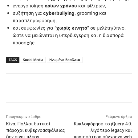
ενεργοποίηση
ορίων χρόνου
και φίλτρων,
συζήτηση για
cyberbullying
, grooming και
παραπληροφόρηση,
και συμφωνίες για
“χωρίς κινητό”
σε μελέτη/ύπνο,
ώστε να μειώνεται η υπερδιέγερση και η διασπορά
προσοχής.
TAGS
Social Media
Ηνωμένο Βασίλειο
Προηγούμενο άρθρο
Επόμενο άρθρο
Κίνα: Πολλοί δυτικοί
Κυκλοφόρησε το jQuery 4.0:
πάροχοι κυβερνοασφάλειας
λιγότερο legacy και
δεν είναι πλέον
περισσότερα σύγχρονα web