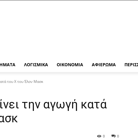
ΉΜΑΤΑ
ΛΟΓΙΣΜΙΚΆ
ΟΙΚΟΝΟΜΊΑ
ΑΦΙΈΡΩΜΑ
ΠΕΡΙΣ
κατά του X του Έλον Μασκ
νει την αγωγή κατά
ασκ
0
0