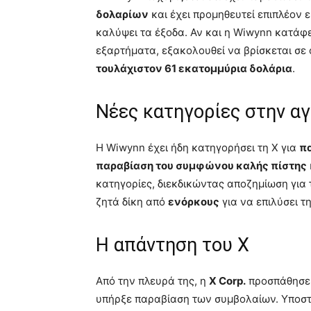
δολαρίων
και έχει προμηθευτεί επιπλέον 
καλύψει τα έξοδα. Αν και η Wiwynn κατάφ
εξαρτήματα, εξακολουθεί να βρίσκεται σε ο
τουλάχιστον 61 εκατομμύρια δολάρια
.
Νέες κατηγορίες στην α
Η Wiwynn έχει ήδη κατηγορήσει τη X για
π
παραβίαση του συμφώνου καλής πίστης
κατηγορίες, διεκδικώντας αποζημίωση για τ
ζητά δίκη από
ενόρκους
για να επιλύσει τ
Η απάντηση του X
Από την πλευρά της, η
X Corp.
προσπάθησε ν
υπήρξε παραβίαση των συμβολαίων. Υποστή