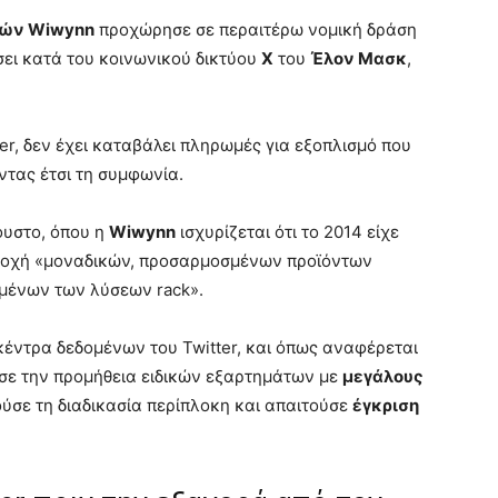
τών Wiwynn
προχώρησε σε περαιτέρω νομική δράση
σει κατά του κοινωνικού δικτύου
X
του
Έλον Μασκ
,
ter, δεν έχει καταβάλει πληρωμές για εξοπλισμό που
ντας έτσι τη συμφωνία.
ουστο, όπου η
Wiwynn
ισχυρίζεται ότι το 2014 είχε
παροχή «μοναδικών, προσαρμοσμένων προϊόντων
μένων των λύσεων rack».
κέντρα δεδομένων του Twitter, και όπως αναφέρεται
σε την προμήθεια ειδικών εξαρτημάτων με
μεγάλους
ούσε τη διαδικασία περίπλοκη και απαιτούσε
έγκριση