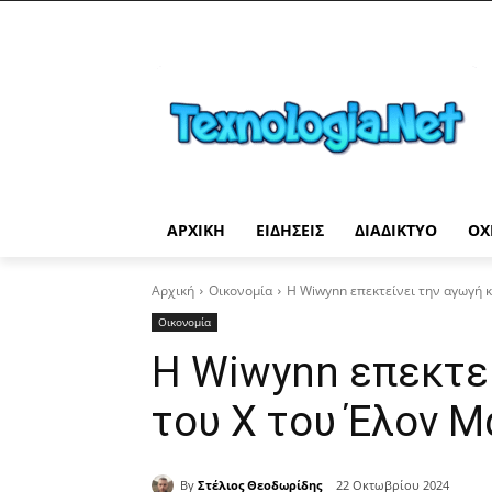
ΑΡΧΙΚΉ
ΕΙΔΉΣΕΙΣ
ΔΙΑΔΊΚΤΥΟ
ΟΧ
Αρχική
Οικονομία
Η Wiwynn επεκτείνει την αγωγή 
Οικονομία
Η Wiwynn επεκτεί
του X του Έλον Μ
By
Στέλιος Θεοδωρίδης
22 Οκτωβρίου 2024