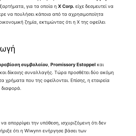
εξαρτήματα, για τα οποία η
X Corp.
είχε δεσμευτεί να
ερε να πουλήσει κάποια από τα αχρησιμοποίητα
ικονομική ζημία, εκτιμώντας ότι η X της οφείλει
γωγή
αραβίαση συμβολαίου
,
Promissory Estoppel
και
και δίκαιης συναλλαγής. Τώρα προσθέτει δύο ακόμη
α χρήματα που της οφείλονται. Επίσης, η εταιρεία
η διαφορά.
α απορρίψει την υπόθεση, ισχυριζόμενη ότι δεν
ριξε ότι η Wiwynn ενήργησε βάσει των