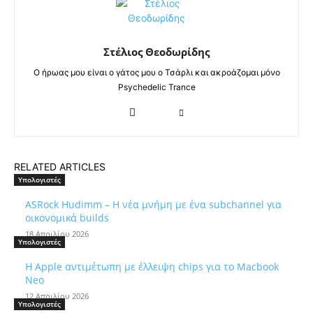
Στέλιος Θεοδωρίδης
Ο ήρωας μου είναι ο γάτος μου ο Τσάρλι και ακροάζομαι μόνο
Psychedelic Trance
RELATED ARTICLES
Υπολογιστές
ASRock Hudimm – Η νέα μνήμη με ένα subchannel για
οικονομικά builds
18 Απριλίου 2026
Υπολογιστές
Η Apple αντιμέτωπη με έλλειψη chips για το Macbook
Neo
12 Απριλίου 2026
Υπολογιστές