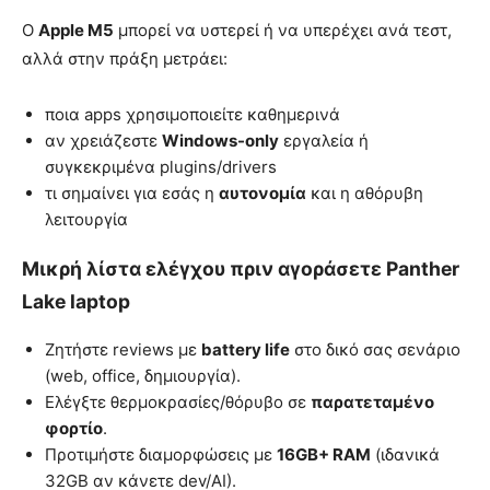
Ο
Apple M5
μπορεί να υστερεί ή να υπερέχει ανά τεστ,
αλλά στην πράξη μετράει:
ποια apps χρησιμοποιείτε καθημερινά
αν χρειάζεστε
Windows-only
εργαλεία ή
συγκεκριμένα plugins/drivers
τι σημαίνει για εσάς η
αυτονομία
και η αθόρυβη
λειτουργία
Μικρή λίστα ελέγχου πριν αγοράσετε Panther
Lake laptop
Ζητήστε reviews με
battery life
στο δικό σας σενάριο
(web, office, δημιουργία).
Ελέγξτε θερμοκρασίες/θόρυβο σε
παρατεταμένο
φορτίο
.
Προτιμήστε διαμορφώσεις με
16GB+ RAM
(ιδανικά
32GB αν κάνετε dev/AI).