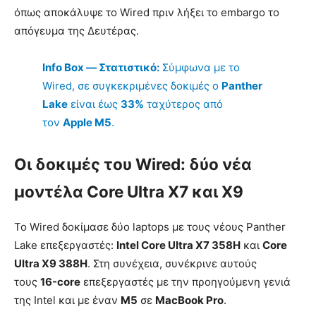
όπως αποκάλυψε το Wired πριν λήξει το embargo το
απόγευμα της Δευτέρας.
Info Box — Στατιστικό:
Σύμφωνα με το
Wired, σε συγκεκριμένες δοκιμές ο
Panther
Lake
είναι έως
33%
ταχύτερος από
τον
Apple M5
.
Οι δοκιμές του Wired: δύο νέα
μοντέλα Core Ultra X7 και X9
Το Wired δοκίμασε δύο laptops με τους νέους Panther
Lake επεξεργαστές:
Intel Core Ultra X7 358H
και
Core
Ultra X9 388H
. Στη συνέχεια, συνέκρινε αυτούς
τους
16-core
επεξεργαστές με την προηγούμενη γενιά
της Intel και με έναν
M5
σε
MacBook Pro
.