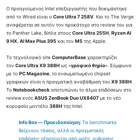
Ο προηγούμενος Intel επεξεργαστής που δοκιμάστηκε
από το Wired είναι ο
Core Ultra 7 258V
. Και το The Verge
αναφέρεται σε αυτόν τον προκάτοχο στο review του για
το Panther Lake, δίπλα στους
Core Ultra 255H
,
Ryzen AI
9 HX
,
AI Max Plus 395
και τον
M5
της Apple.
Το τεχνολογικό site
ComputerBase
χαρακτηρίζει
τον
Core Ultra X9 388H
ως «
γραφικό θηρίο
». Σύμφωνα
με το
PC Magazine
, το ενσωματωμένο chipset
γραφικών είναι η πραγματική αναβάθμιση του
X9 388H
.
Το
Notebookcheck
αποτυπώνει το άλμα επιδόσεων στο
review ενός
ASUS ZenBook Duo UX8407
με το νέο
κορυφαίο μοντέλο
388H
της Intel.
Info Box — Προειδοποίηση:
Τα benchmarks
δείχνουν τάσεις, αλλά οι πραγματικές
επιδόσεις εξαρτώνται από ψύξη, ρυθμίσεις