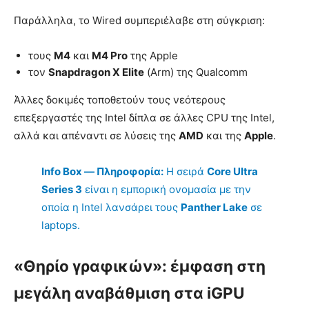
Παράλληλα, το Wired συμπεριέλαβε στη σύγκριση:
τους
M4
και
M4 Pro
της Apple
τον
Snapdragon X Elite
(Arm) της Qualcomm
Άλλες δοκιμές τοποθετούν τους νεότερους
επεξεργαστές της Intel δίπλα σε άλλες CPU της Intel,
αλλά και απέναντι σε λύσεις της
AMD
και της
Apple
.
Info Box — Πληροφορία:
Η σειρά
Core Ultra
Series 3
είναι η εμπορική ονομασία με την
οποία η Intel λανσάρει τους
Panther Lake
σε
laptops.
«Θηρίο γραφικών»: έμφαση στη
μεγάλη αναβάθμιση στα iGPU