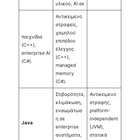
υλικού, AI σε
Αντικειμενο
στραφείς,
χαμηλού
παιχνίδια
επιπέδου
(C++),
έλεγχος
enterprise AI
(C++),
(C#).
managed
memory
(C#).
Στιβαρότητα,
Αντικειμενο
κλιμάκωση,
στραφής,
ενσωμάτωσ
platform-
η σε
independent
Java
enterprise
(JVM),
συστήματα,
στατικά