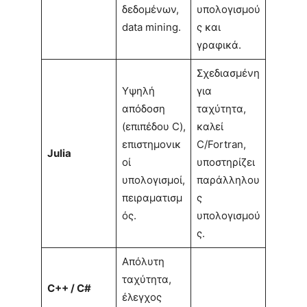
δεδομένων,
υπολογισμού
data mining.
ς και
γραφικά.
Σχεδιασμένη
Υψηλή
για
απόδοση
ταχύτητα,
(επιπέδου C),
καλεί
επιστημονικ
C/Fortran,
Julia
οί
υποστηρίζει
υπολογισμοί,
παράλληλου
πειραματισμ
ς
ός.
υπολογισμού
ς.
Απόλυτη
ταχύτητα,
C++ / C#
έλεγχος