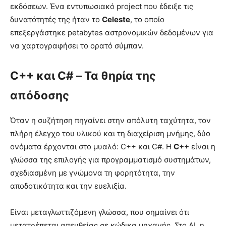
εκδόσεων. Ένα εντυπωσιακό project που έδειξε τις
δυνατότητές της ήταν το
Celeste
, το οποίο
επεξεργάστηκε petabytes αστρονομικών δεδομένων για
να χαρτογραφήσει το ορατό σύμπαν.
C++ και C# – Τα θηρία της
απόδοσης
Όταν η συζήτηση πηγαίνει στην απόλυτη ταχύτητα, τον
πλήρη έλεγχο του υλικού και τη διαχείριση μνήμης, δύο
ονόματα έρχονται στο μυαλό: C++ και C#. Η
C++
είναι η
γλώσσα της επιλογής για προγραμματισμό συστημάτων,
σχεδιασμένη με γνώμονα τη φορητότητα, την
αποδοτικότητα και την ευελιξία.
Είναι μεταγλωττιζόμενη γλώσσα, που σημαίνει ότι
μετατρέπεται απευθείας σε κώδικα μηχανής. Στο AI, η