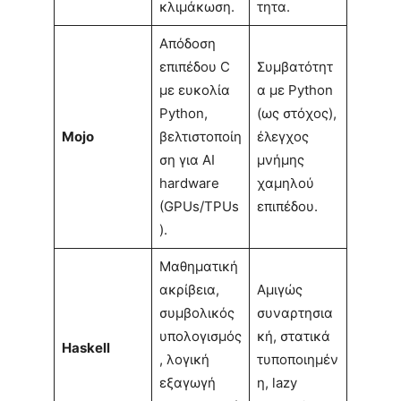
κλιμάκωση.
τητα.
Απόδοση
επιπέδου C
Συμβατότητ
με ευκολία
α με Python
Python,
(ως στόχος),
Mojo
βελτιστοποίη
έλεγχος
ση για AI
μνήμης
hardware
χαμηλού
(GPUs/TPUs
επιπέδου.
).
Μαθηματική
ακρίβεια,
Αμιγώς
συμβολικός
συναρτησια
υπολογισμός
κή, στατικά
Haskell
, λογική
τυποποιημέν
εξαγωγή
η, lazy