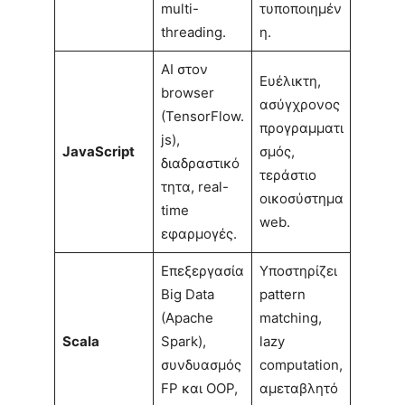
multi-
τυποποιημέν
threading.
η.
AI στον
Ευέλικτη,
browser
ασύγχρονος
(TensorFlow.
προγραμματι
js),
JavaScript
σμός,
διαδραστικό
τεράστιο
τητα, real-
οικοσύστημα
time
web.
εφαρμογές.
Επεξεργασία
Υποστηρίζει
Big Data
pattern
(Apache
matching,
Scala
Spark),
lazy
συνδυασμός
computation,
FP και OOP,
αμεταβλητό