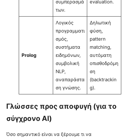
συμπερασμά
evaluation.
των.
Λογικός
Δηλωτική
προγραμματι
φύση,
σμός,
pattern
συστήματα
matching,
Prolog
ειδημόνων,
αυτόματη
συμβολική
οπισθοδρόμη
NLP,
ση
αναπαράστα
(backtrackin
ση γνώσης.
g).
Γλώσσες προς αποφυγή (για το
σύγχρονο AI)
Όσο σημαντικό είναι να ξέρουμε τι να