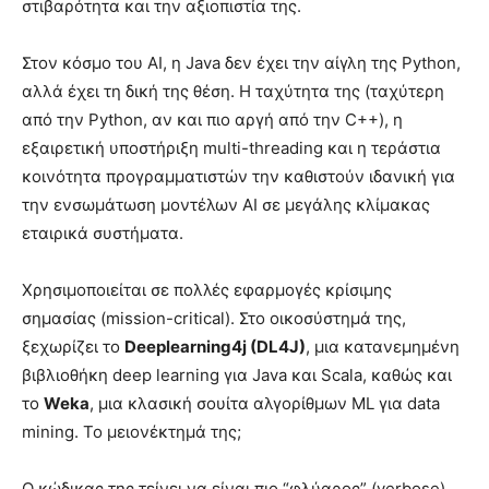
στιβαρότητα και την αξιοπιστία της.
Στον κόσμο του AI, η Java δεν έχει την αίγλη της Python,
αλλά έχει τη δική της θέση. Η ταχύτητα της (ταχύτερη
από την Python, αν και πιο αργή από την C++), η
εξαιρετική υποστήριξη multi-threading και η τεράστια
κοινότητα προγραμματιστών την καθιστούν ιδανική για
την ενσωμάτωση μοντέλων AI σε μεγάλης κλίμακας
εταιρικά συστήματα.
Χρησιμοποιείται σε πολλές εφαρμογές κρίσιμης
σημασίας (mission-critical). Στο οικοσύστημά της,
ξεχωρίζει το
Deeplearning4j (DL4J)
, μια κατανεμημένη
βιβλιοθήκη deep learning για Java και Scala, καθώς και
το
Weka
, μια κλασική σουίτα αλγορίθμων ML για data
mining. Το μειονέκτημά της;
Ο κώδικας της τείνει να είναι πιο “φλύαρος” (verbose)