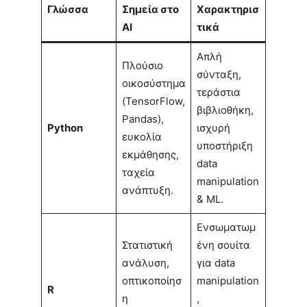
Γλώσσα
Σημεία στο
Χαρακτηρισ
AI
τικά
Απλή
Πλούσιο
σύνταξη,
οικοσύστημα
τεράστια
(TensorFlow,
βιβλιοθήκη,
Pandas),
Python
ισχυρή
ευκολία
υποστήριξη
εκμάθησης,
data
ταχεία
manipulation
ανάπτυξη.
& ML.
Ενσωματωμ
Στατιστική
ένη σουίτα
ανάλυση,
για data
οπτικοποίησ
manipulation
R
η
,