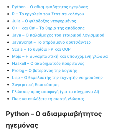
Python – Ο αδιαμφισβήτητος ηγεμόνας
R – Το εργαλείο του Στατιστικολόγου
Julia – Ο φιλόδοξος νεοφερμένος
C++ και C# – Τα θηρία της απόδοσης
Java – Ο παλαίμαχος του εταιρικού λογισμικού
JavaScript – Το απρόσμενο αουτσάιντερ
Scala – Το υβρίδιο FΡ και ΟΟΡ
Mojo – Η συναρπαστική και υποσχόμενη γλώσσα
Haskell – Ο ακαδημαϊκός πουριτανός
Prolog – Ο βετεράνος της λογικής
Lisp – Ο θεμελιωτής της τεχνητής νοημοσύνης
Συγκριτική Επισκόπηση
Γλώσσες προς αποφυγή (για το σύγχρονο AI)
Πως να επιλέξετε τη σωστή γλώσσα;
Python – Ο αδιαμφισβήτητος
ηγεμόνας