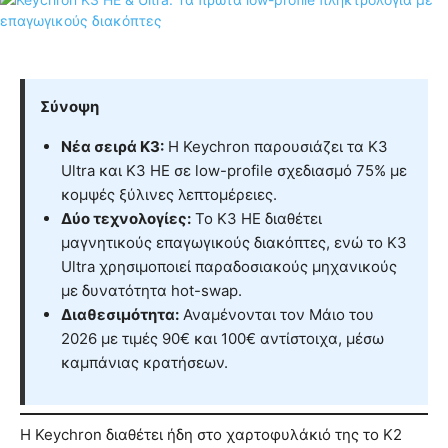
Σύνοψη
Νέα σειρά K3:
Η Keychron παρουσιάζει τα K3
Ultra και K3 HE σε low-profile σχεδιασμό 75% με
κομψές ξύλινες λεπτομέρειες.
Δύο τεχνολογίες:
Το K3 HE διαθέτει
μαγνητικούς επαγωγικούς διακόπτες, ενώ το K3
Ultra χρησιμοποιεί παραδοσιακούς μηχανικούς
με δυνατότητα hot-swap.
Διαθεσιμότητα:
Αναμένονται τον Μάιο του
2026 με τιμές 90€ και 100€ αντίστοιχα, μέσω
καμπάνιας κρατήσεων.
Η Keychron διαθέτει ήδη στο χαρτοφυλάκιό της το K2