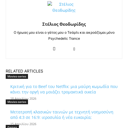
Στέλιος Θεοδωρίδης
Ο ήρωας μου είναι ο γάτος μου ο Τσάρλι και ακροάζομαι μόνο
Psychedelic Trance
RELATED ARTICLES
Movies-series
Κριτική για το Beef του Netflix: μια μαύρη κωμωδία που
κάνει την οργή να μοιάζει τρομακτικά οικεία
18 Απριλίου 2026
Movies-series
Μετατροπή κλασικών ταινιών με τεχνητή νοημοσύνη
από 4:3 σε 16:9: ιεροσυλία ή νέα ευκαιρία;
15 Απριλίου 2026
Games