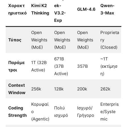
Χαρακτ
Kimi K2
ek-
Qwen-
GLM-4.6
ηριστικό
Thinking
V3.2-
3-Max
Exp
Open
Open
Open
Proprieta
Τύπος
Weights
Weights
Weights
ry
(MoE)
(MoE)
(MoE)
(Closed)
671B
~1T
Παράμε
1T (32B
(37B
357B
(εκτίμησ
τροι
Active)
Active)
η)
Context
256k
128k
200k
262k
Window
Κορυφαί
Enterpris
Coding
Πολύ
Ισχυρό/
ο
e/Syste
Strength
ισχυρό
Γρήγορο
(Agentic)
mic