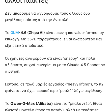
άλλοι παίκτες
Δεν μπορούμε να αγνοήσουμε τους άλλους δύο
μεγάλους παίκτες από την Ανατολή.
Το
GLM
-4.6 (Zhipu AI)
είναι ίσως η πιο value-for-money
επιλογή. Με 357B παραμέτρους, είναι ελαφρύτερο και
εξαιρετικά αποδοτικό.
Οι χρήστες αναφέρουν ότι είναι “snappy” και πολύ
αξιόπιστο, συχνά συγκρίσιμο με το Claude 4.5 Sonnet σε
αίσθηση.
Ωστόσο, σε πολύ βαριές εργασίες (“heavy lifting”), το K2
φαίνεται να έχει περισσότερο “μυαλό” λόγω μεγέθους.
Το
Qwen-3-Max (Alibaba)
είναι το “μπαλαντέρ”. Είναι
κλειστό μοντέλο (προς το παρόν), αλλά με τεράστιες