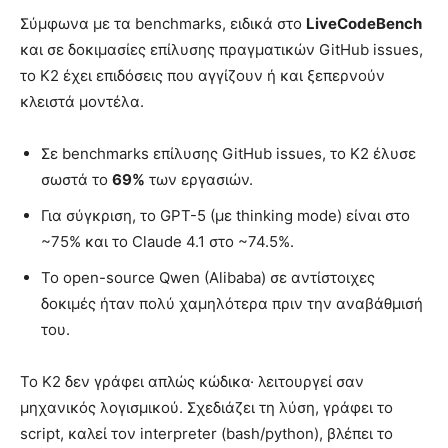
Σύμφωνα με τα benchmarks, ειδικά στο
LiveCodeBench
και σε δοκιμασίες επίλυσης πραγματικών GitHub issues,
το K2 έχει επιδόσεις που αγγίζουν ή και ξεπερνούν
κλειστά μοντέλα.
Σε benchmarks επίλυσης GitHub issues, το K2 έλυσε
σωστά το
69%
των εργασιών.
Για σύγκριση, το GPT-5 (με thinking mode) είναι στο
~75% και το Claude 4.1 στο ~74.5%.
Το open-source Qwen (Alibaba) σε αντίστοιχες
δοκιμές ήταν πολύ χαμηλότερα πριν την αναβάθμισή
του.
Το K2 δεν γράφει απλώς κώδικα· λειτουργεί σαν
μηχανικός λογισμικού. Σχεδιάζει τη λύση, γράφει το
script, καλεί τον interpreter (bash/python), βλέπει το