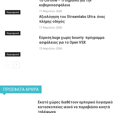
το Chrome – τι σημαίνει για την
κυβερνοασφάλεια
17 Απριλίου 2026
Λογισμικά
Αξιολόγηση του Streamlabs Ultra: ένας
πλήρης οδηγός
17 Απριλίου 2026
Λογισμικά
Εύρεση bugs χωρίς bounty: πρόγραμμα
ασφάλειας για το Open VSX
15 Απριλίου 2026
Λογισμικά
ΠΡΌΣΦΑΤΑ ΆΡΘΡΑ
Εκατό χώρες διαθέτουν εμπορικό λογισμικό
κατασκοπείας ικανό να παραβιάσει κινητά
τηλέφωνα