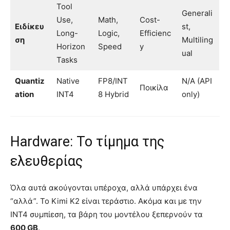
Tool
Generali
Use,
Math,
Cost-
Ειδίκευ
st,
Long-
Logic,
Efficienc
ση
Multiling
Horizon
Speed
y
ual
Tasks
Quantiz
Native
FP8/INT
N/A (API
Ποικίλα
ation
INT4
8 Hybrid
only)
Hardware: Το τίμημα της
ελευθερίας
Όλα αυτά ακούγονται υπέροχα, αλλά υπάρχει ένα
“αλλά”. Το Kimi K2 είναι τεράστιο. Ακόμα και με την
INT4 συμπίεση, τα βάρη του μοντέλου ξεπερνούν τα
600 GB
.