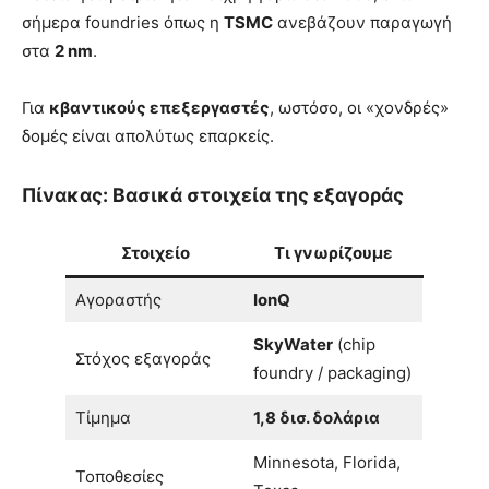
σήμερα foundries όπως η
TSMC
ανεβάζουν παραγωγή
στα
2 nm
.
Για
κβαντικούς επεξεργαστές
, ωστόσο, οι «χονδρές»
δομές είναι απολύτως επαρκείς.
Πίνακας: Βασικά στοιχεία της εξαγοράς
Στοιχείο
Τι γνωρίζουμε
Αγοραστής
IonQ
SkyWater
(chip
Στόχος εξαγοράς
foundry / packaging)
Τίμημα
1,8 δισ. δολάρια
Minnesota, Florida,
Τοποθεσίες