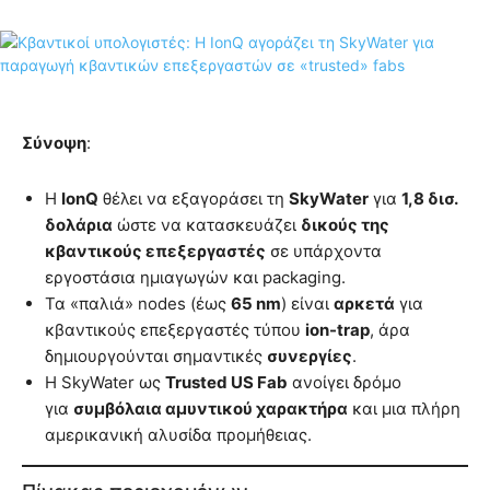
Σύνοψη
:
Η
IonQ
θέλει να εξαγοράσει τη
SkyWater
για
1,8 δισ.
δολάρια
ώστε να κατασκευάζει
δικούς της
κβαντικούς επεξεργαστές
σε υπάρχοντα
εργοστάσια ημιαγωγών και packaging.
Τα «παλιά» nodes (έως
65 nm
) είναι
αρκετά
για
κβαντικούς επεξεργαστές τύπου
ion-trap
, άρα
δημιουργούνται σημαντικές
συνεργίες
.
Η SkyWater ως
Trusted US Fab
ανοίγει δρόμο
για
συμβόλαια αμυντικού χαρακτήρα
και μια πλήρη
αμερικανική αλυσίδα προμήθειας.