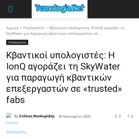
Αρχική
Υπολογιστές
Κβαντικοί υπολογιστές: Η IonQ αγοράζει τη
SkyWater για παραγωγή κβαντικών επεξεργαστών σε...
Υπολογιστές
Κβαντικοί υπολογιστές: Η
IonQ αγοράζει τη SkyWater
για παραγωγή κβαντικών
επεξεργαστών σε «trusted»
fabs
By
Στέλιος Θεοδωρίδης
30 Ιανουαρίου 2026
0
0