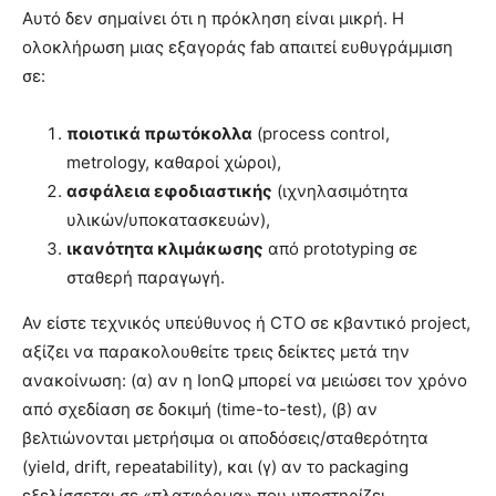
Αυτό δεν σημαίνει ότι η πρόκληση είναι μικρή. Η
ολοκλήρωση μιας εξαγοράς fab απαιτεί ευθυγράμμιση
σε:
ποιοτικά πρωτόκολλα
(process control,
metrology, καθαροί χώροι),
ασφάλεια εφοδιαστικής
(ιχνηλασιμότητα
υλικών/υποκατασκευών),
ικανότητα κλιμάκωσης
από prototyping σε
σταθερή παραγωγή.
Αν είστε τεχνικός υπεύθυνος ή CTO σε κβαντικό project,
αξίζει να παρακολουθείτε τρεις δείκτες μετά την
ανακοίνωση: (α) αν η IonQ μπορεί να μειώσει τον χρόνο
από σχεδίαση σε δοκιμή (time-to-test), (β) αν
βελτιώνονται μετρήσιμα οι αποδόσεις/σταθερότητα
(yield, drift, repeatability), και (γ) αν το packaging
εξελίσσεται σε «πλατφόρμα» που υποστηρίζει