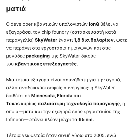
ματιά
Ο developer κβαντικών υπολογιστών
IonQ
θέλει να
εξαγοράσει τον chip foundry (κατασκευαστή κατά
παραγγελία)
SkyWater
έναντι
1,8 δισ. δολαρίων
, ώστε
να παράγει στα εργοστάσια ημιαγωγών και στις
μονάδες
packaging
της SkyWater δικούς
του
κβαντικούς επεξεργαστές
.
Μια τέτοια εξαγορά είναι ασυνήθιστη για την αγορά,
αλλά αναδεικνύει σαφείς συνέργειες: η SkyWater
διαθέτει σε
Minnesota, Florida και
Texas
κυρίως
παλαιότερη τεχνολογία παραγωγής
, η
οποία—μετά και την εξαγορά ενός εργοστασίου της
Infineon—φτάνει πλέον μέχρι τα
65 nm
.
Τέτοια γεωμετρία ήταν αιχμή γύρω στο 2005, ενώ