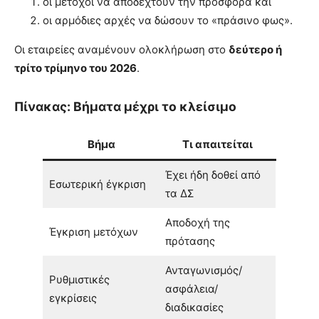
οι μέτοχοι να αποδεχτούν την προσφορά και
οι αρμόδιες αρχές να δώσουν το «πράσινο φως».
Οι εταιρείες αναμένουν ολοκλήρωση στο
δεύτερο ή
τρίτο τρίμηνο του 2026
.
Πίνακας: Βήματα μέχρι το κλείσιμο
Βήμα
Τι απαιτείται
Έχει ήδη δοθεί από
Εσωτερική έγκριση
τα ΔΣ
Αποδοχή της
Έγκριση μετόχων
πρότασης
Ανταγωνισμός/
Ρυθμιστικές
ασφάλεια/
εγκρίσεις
διαδικασίες