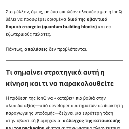
Στο μέλλον, όμως, με ένα επιπλέον πλεονέκτημα: η IonQ
θέλει να προσφέρει ορισμένα
δικά της κβαντικά
δομικά στοιχεία (quantum building blocks)
και σε
εξωτερικούς πελάτες.
Πάντως,
απολύσεις
δεν προβλέπονται.
Τι σημαίνει στρατηγικά αυτή η
κίνηση και τι να παρακολουθείτε
Η πρόθεση της IonQ να «κατέβει» πιο βαθιά στην
αλυσίδα αξίας—από developer συστημάτων σε ιδιοκτήτη
παραγωγικής υποδομής—δείχνει μια ευρύτερη τάση
στην κβαντική βιομηχανία:
ο έλεγχος της κατασκευής
και του packaging
γίνεται ανταγωνιστικό πλεονέκτημα,