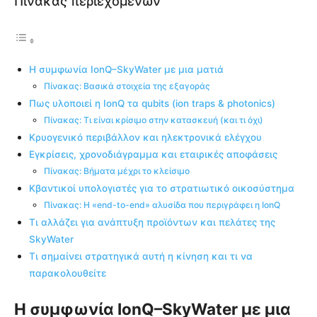
Πίνακας περιεχομένων
Η συμφωνία IonQ–SkyWater με μια ματιά
Πίνακας: Βασικά στοιχεία της εξαγοράς
Πως υλοποιεί η IonQ τα qubits (ion traps & photonics)
Πίνακας: Τι είναι κρίσιμο στην κατασκευή (και τι όχι)
Κρυογενικό περιβάλλον και ηλεκτρονικά ελέγχου
Εγκρίσεις, χρονοδιάγραμμα και εταιρικές αποφάσεις
Πίνακας: Βήματα μέχρι το κλείσιμο
Κβαντικοί υπολογιστές για το στρατιωτικό οικοσύστημα
Πίνακας: Η «end-to-end» αλυσίδα που περιγράφει η IonQ
Τι αλλάζει για ανάπτυξη προϊόντων και πελάτες της
SkyWater
Τι σημαίνει στρατηγικά αυτή η κίνηση και τι να
παρακολουθείτε
Η συμφωνία IonQ–SkyWater με μια