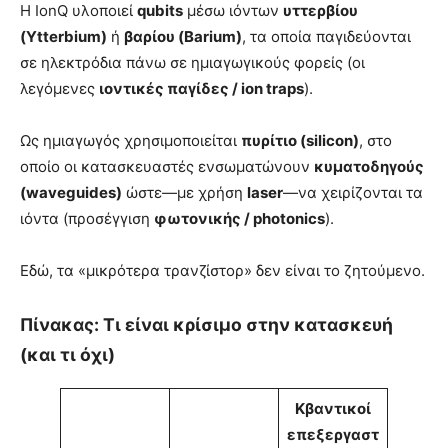
Η IonQ υλοποιεί
qubits
μέσω ιόντων
υττερβίου
(Ytterbium)
ή
βαρίου (Barium)
, τα οποία παγιδεύονται
σε ηλεκτρόδια πάνω σε ημιαγωγικούς φορείς (οι
λεγόμενες
ιοντικές παγίδες / ion traps
).
Ως ημιαγωγός χρησιμοποιείται
πυρίτιο (silicon)
, στο
οποίο οι κατασκευαστές ενσωματώνουν
κυματοδηγούς
(waveguides)
ώστε—με χρήση
laser
—να χειρίζονται τα
ιόντα (προσέγγιση
φωτονικής / photonics
).
Εδώ, τα «μικρότερα τρανζίστορ» δεν είναι το ζητούμενο.
Πίνακας: Τι είναι κρίσιμο στην κατασκευή
(και τι όχι)
Κβαντικοί
επεξεργαστ