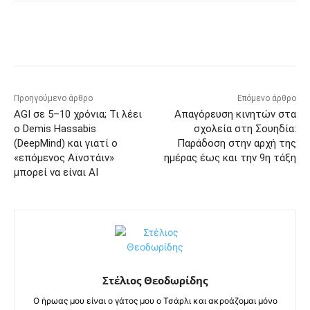
Προηγούμενο άρθρο
Επόμενο άρθρο
AGI σε 5–10 χρόνια; Τι λέει
Απαγόρευση κινητών στα
ο Demis Hassabis
σχολεία στη Σουηδία:
(DeepMind) και γιατί ο
Παράδοση στην αρχή της
«επόμενος Αϊνστάιν»
ημέρας έως και την 9η τάξη
μπορεί να είναι AI
Στέλιος Θεοδωρίδης
Ο ήρωας μου είναι ο γάτος μου ο Τσάρλι και ακροάζομαι μόνο