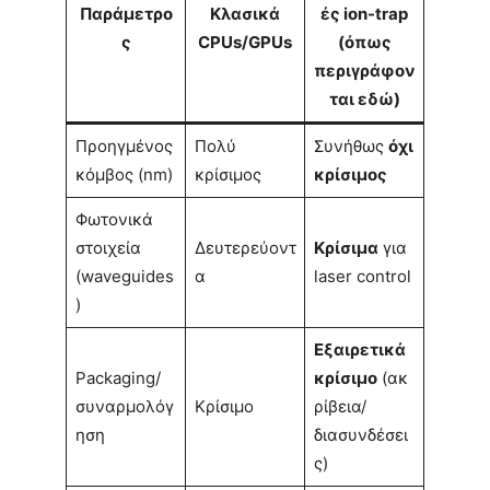
Παράμετρο
Κλασικά
ές ion-trap
ς
CPUs/GPUs
(όπως
περιγράφον
ται εδώ)
Προηγμένος
Πολύ
Συνήθως
όχι
κόμβος (nm)
κρίσιμος
κρίσιμος
Φωτονικά
στοιχεία
Δευτερεύοντ
Κρίσιμα
για
(waveguides
α
laser control
)
Εξαιρετικά
Packaging/
κρίσιμο
(ακ
συναρμολόγ
Κρίσιμο
ρίβεια/
ηση
διασυνδέσει
ς)