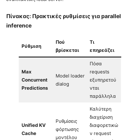
Πίνακας: Πρακτικές ρυθμίσεις για parallel
inference
Πού
Τι
Ρύθμιση
βρίσκεται
επηρεάζει
Πόσα
Max
requests
Model loader
Concurrent
εξυπηρετού
dialog
Predictions
νται
παράλληλα
Καλύτερη
διαχείριση
Ρυθμίσεις
Unified KV
διαφορετικώ
φόρτωσης
Cache
ν request
μοντέλου