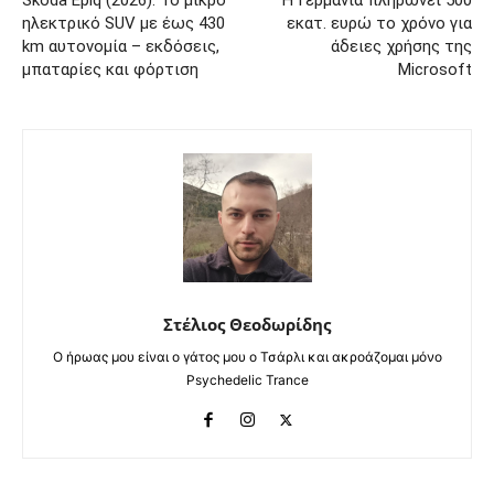
Skoda Epiq (2026): Το μικρό
Η Γερμανία πληρώνει 500
ηλεκτρικό SUV με έως 430
εκατ. ευρώ το χρόνο για
km αυτονομία – εκδόσεις,
άδειες χρήσης της
μπαταρίες και φόρτιση
Microsoft
Στέλιος Θεοδωρίδης
Ο ήρωας μου είναι ο γάτος μου ο Τσάρλι και ακροάζομαι μόνο
Psychedelic Trance