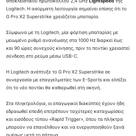
αποκλειστικού πρωτοκόλλου 2,4 GHz
Lightspeed
της
Logitech. Η ασύρματη λειτουργία σημαίνει επίσης ότι το
G Pro X2 Superstrike χρειάζεται μπαταρία.
Σύμφωνα με τη Logitech, μία φόρτιση μπαταρίας με
μειωμένο ρυθμό ανανέωσης στα 1000 Hz διαρκεί έως
και 90 ώρες συνεχούς κίνησης, πριν το ποντίκι χρειαστεί
σύνδεση στο ρεύμα μέσω USB-C.
Η Logitech ανέπτυξε το G Pro X2 Superstrike σε
συνεργασία με επαγγελματίες των E-Sports και ελπίζει
ότι το νέο ποντίκι θα καθιερωθεί στη σκηνή.
Στα πληκτρολόγια, οι επαγωγικοί διακόπτες έχουν ήδη
εδραιωθεί επειδή επιτρέπουν ταχύτερες καταχωρίσεις
και εισόδους τύπου «Rapid Trigger», όπου τα πλήκτρα
μπορούν να επανέλθουν και να ενεργοποιηθούν ξανά
αμέσως μετά το πάτημα.