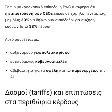
Σε πιο μακροσκοπικό επίπεδο, η PwC αναφέρει ότι
η
εμπιστοσύνη των CEOs
έπεσε σε χαμηλό πενταετίας,
με μόλις
30%
να δηλώνουν αισιόδοξοι για αύξηση
εσόδων (από
38%
πέρυσι).
Αυτό συνδέεται με:
αυξανόμενο
γεωπολιτικό ρίσκο
εντεινόμενες
κυβερνοαπειλές
αβεβαιότητα για τα
οφέλη
και τις
παρενέργειες
της
AI
Δασμοί (tariffs) και επιπτώσεις
στα περιθώρια κέρδους