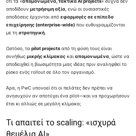
ότι τα «
απομονωμένα, τακτικά AI projects
» συχνά δεν
αποδίδουν
μετρήσιμη αξία
, ενώ οι ουσιαστικές
αποδόσεις έρχονται από
εφαρμογές σε επίπεδο
επιχείρησης (enterprise-wide)
που ευθυγραμμίζονται
με τη
στρατηγική
.
Ωστόσο, τα
pilot projects
από τη φύση τους είναι
συνήθως
μικρής κλίμακας
και
απομονωμένα
, ώστε να
αποδειχθεί η βιωσιμότητα μιας ιδέας πριν αναληφθεί το
ρίσκο ενός rollout σε όλο τον οργανισμό.
Άρα, η PwC υπονοεί ότι οι πελάτες δεν πρέπει να
ανησυχούν αν αποτύχει ένα pilot—και να προχωρήσουν
έτσι κι αλλιώς σε μεγάλη κλίμακα;
Τι απαιτεί το scaling: «ισχυρά
θεμέλια AI»