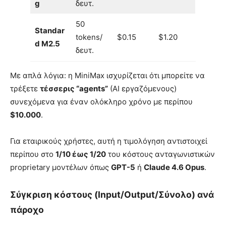
g
δευτ.
50
Standar
tokens/
$0.15
$1.20
d M2.5
δευτ.
Με απλά λόγια: η MiniMax ισχυρίζεται ότι μπορείτε να
τρέξετε
τέσσερις “agents”
(AI εργαζόμενους)
συνεχόμενα για έναν ολόκληρο χρόνο με περίπου
$10.000
.
Για εταιρικούς χρήστες, αυτή η τιμολόγηση αντιστοιχεί
περίπου στο
1/10 έως 1/20
του κόστους ανταγωνιστικών
proprietary μοντέλων όπως
GPT-5
ή
Claude 4.6 Opus
.
Σύγκριση κόστους (Input/Output/Σύνολο) ανά
πάροχο