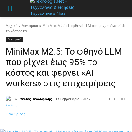
Αρχική
Λογισμικά
MiniMax M2.5: Το φθηνό LLM που ρίχνει έως 95%
το κόστος και...
Λογισμικά
MiniMax M2.5: Το φθηνό LLM
που ρίχνει έως 95% το
κόστος και φέρνει «AI
workers» στις επιχειρήσεις
By
Στέλιος Θεοδωρίδης
13 Φεβρουαρίου 2026
0
0