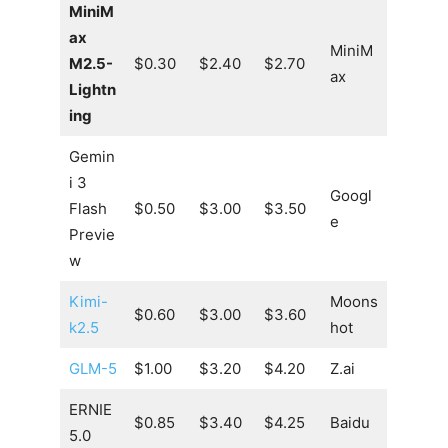
MiniM
ax
MiniM
M2.5-
$0.30
$2.40
$2.70
ax
Lightn
ing
Gemin
i 3
Googl
Flash
$0.50
$3.00
$3.50
e
Previe
w
Kimi-
Moons
$0.60
$3.00
$3.60
k2.5
hot
GLM-5
$1.00
$3.20
$4.20
Z.ai
ERNIE
$0.85
$3.40
$4.25
Baidu
5.0