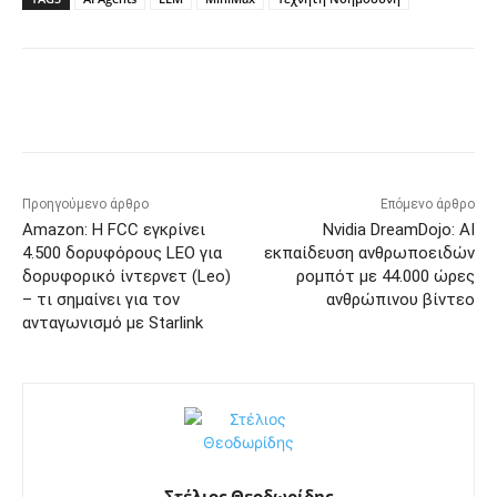
Προηγούμενο άρθρο
Επόμενο άρθρο
Amazon: Η FCC εγκρίνει
Nvidia DreamDojo: AI
4.500 δορυφόρους LEO για
εκπαίδευση ανθρωποειδών
δορυφορικό ίντερνετ (Leo)
ρομπότ με 44.000 ώρες
– τι σημαίνει για τον
ανθρώπινου βίντεο
ανταγωνισμό με Starlink
Στέλιος Θεοδωρίδης