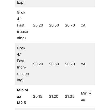
Exp)
Grok
4.1
Fast
$0.20
$0.50
$0.70
xAI
(reaso
ning)
Grok
4.1
Fast
$0.20
$0.50
$0.70
xAI
(non-
reason
ing)
MiniM
MiniM
ax
$0.15
$1.20
$1.35
ax
M2.5