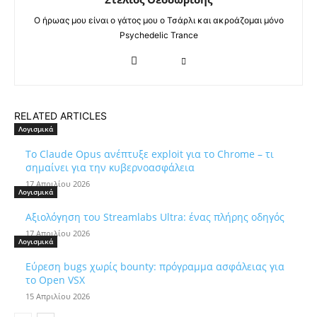
Ο ήρωας μου είναι ο γάτος μου ο Τσάρλι και ακροάζομαι μόνο
Psychedelic Trance
RELATED ARTICLES
Λογισμικά
Το Claude Opus ανέπτυξε exploit για το Chrome – τι
σημαίνει για την κυβερνοασφάλεια
17 Απριλίου 2026
Λογισμικά
Αξιολόγηση του Streamlabs Ultra: ένας πλήρης οδηγός
17 Απριλίου 2026
Λογισμικά
Εύρεση bugs χωρίς bounty: πρόγραμμα ασφάλειας για
το Open VSX
15 Απριλίου 2026