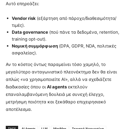
Αυτό επηρεάζει:
Vendor risk
(εξάρτηση από πάροχο/διαθεσιμότητα/
τιμές).
Data governance
(πού πάνε τα δεδομένα, retention,
training opt-out).
Νομική συμμόρφωση
(DPA, GDPR, NDA, πολιτικές
ασφαλείας).
Αν το κόστος όντως παραμείνει τόσο χαμηλό, το
μεγαλύτερο ανταγωνιστικό πλεονέκτημα δεν θα είναι
απλώς «να χρησιμοποιείτε AI», αλλά να σχεδιάζετε
διαδικασίες όπου οι
AI agents
εκτελούν
επαναλαμβανόμενη δουλειά με συνεχή έλεγχο,
μετρήσιμη ποιότητα και ξεκάθαρο επιχειρησιακό
αποτέλεσμα.
TAGS
AI Agents
LLM
MiniMax
Τεχνητή Νοημοσύνη