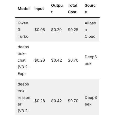
Outpu
Total
Sourc
Model
Input
t
Cost
e
Qwen
Alibab
3
$0.05
$0.20
$0.25
a
Turbo
Cloud
deeps
eek-
DeepS
chat
$0.28
$0.42
$0.70
eek
(V3.2-
Exp)
deeps
eek-
reason
DeepS
$0.28
$0.42
$0.70
er
eek
(V3.2-