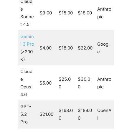
Claud
e
Anthro
$3.00
$15.00
$18.00
Sonne
pic
t 4.5
Gemin
i 3 Pro
Googl
$4.00
$18.00
$22.00
(>200
e
K)
Claud
e
$25.0
$30.0
Anthro
$5.00
Opus
0
0
pic
4.6
GPT-
$168.0
$189.0
OpenA
5.2
$21.00
0
0
I
Pro