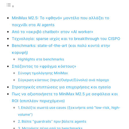
MiniMax M2.5: Το «φθηνό» μοντέλο που αλλάζει το
παιχνίδι στα AI agents
Από το «ακριβό chatbot» στον «AI worker»
Τεχνολογία: sparse ισχύς και το breakthrough του CISPO
Benchmarks: state-of-the-art (και πολύ κοντά στην
κορυφή)
Highlights στα benchmarks
Σπάζοντας το «φράγμα κόστους»
Σύνοψη τιμολόγησης MiniMax
Σύγκριση κόστους (Input/Output/Σύνολο) ανά πάροχο
Στρατηγικές επιπτώσεις για επιχειρήσεις και ηγεσία
Πως να αξιοποιήσετε το MiniMax M2.5 με ασφάλεια και
ROI (επιπλέον περιεχόμενο)
1. Επιλέξτε σωστά use cases (ξεκινήστε από “low-risk, high-
volume”)
2. Βάλτε “guardrails” πριν βάλετε agents
3. Μετρήστε πέρα από τα benchmarks