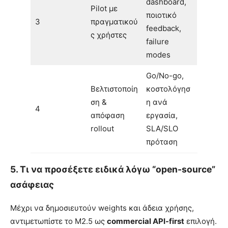
dashboard,
Pilot με
ποιοτικό
3
πραγματικού
feedback,
ς χρήστες
failure
modes
Go/No-go,
Βελτιστοποίη
κοστολόγησ
ση &
η ανά
4
απόφαση
εργασία,
rollout
SLA/SLO
πρόταση
5. Τι να προσέξετε ειδικά λόγω “open-source”
ασάφειας
Μέχρι να δημοσιευτούν weights και άδεια χρήσης,
αντιμετωπίστε το M2.5 ως
commercial API-first
επιλογή.