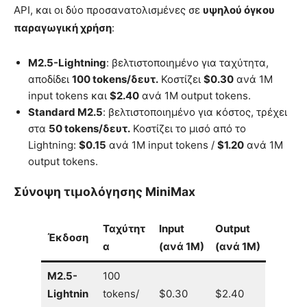
API, και οι δύο προσανατολισμένες σε
υψηλού όγκου
παραγωγική χρήση
:
M2.5-Lightning
: βελτιστοποιημένο για ταχύτητα,
αποδίδει
100 tokens/δευτ.
Κοστίζει
$0.30
ανά 1M
input tokens και
$2.40
ανά 1M output tokens.
Standard M2.5
: βελτιστοποιημένο για κόστος, τρέχει
στα
50 tokens/δευτ.
Κοστίζει το μισό από το
Lightning:
$0.15
ανά 1M input tokens /
$1.20
ανά 1M
output tokens.
Σύνοψη τιμολόγησης MiniMax
Ταχύτητ
Input
Output
Έκδοση
α
(ανά 1M)
(ανά 1M)
M2.5-
100
Lightnin
tokens/
$0.30
$2.40