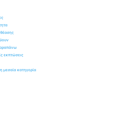
ες
τητα
 θέασης
εύουν
 παραπάνω
ίς εκπτώσεις
η μεσαία κατηγορία