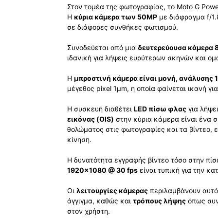
Στον τομέα της φωτογραφίας, το Moto G Powe
Η
κύρια κάμερα των 50MP
με διάφραγμα f/1.
σε διάφορες συνθήκες φωτισμού.
Συνοδεύεται από μια
δευτερεύουσα κάμερα 
ιδανική για λήψεις ευρύτερων σκηνών και ο
Η
μπροστινή κάμερα είναι μονή, ανάλυσης 
μέγεθος pixel 1µm, η οποία φαίνεται ικανή για
Η συσκευή διαθέτει
LED πίσω φλας
για λήψε
εικόνας (OIS)
στην κύρια κάμερα είναι ένα 
θολώματος στις φωτογραφίες και τα βίντεο, 
κίνηση.
Η δυνατότητα εγγραφής βίντεο τόσο στην πί
1920×1080 @ 30 fps
είναι τυπική για την κα
Οι
λειτουργίες κάμερας
περιλαμβάνουν αυτόμ
άγγιγμα, καθώς και
τρόπους λήψης
όπως συν
στον χρήστη.