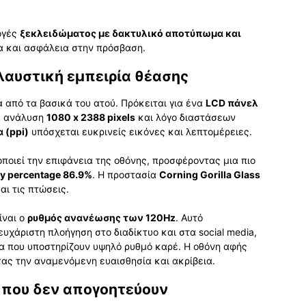
ογές
ξεκλειδώματος με δακτυλικό αποτύπωμα και
α και ασφάλεια στην πρόσβαση.
λαυστική εμπειρία θέασης
α από τα βασικά του ατού. Πρόκειται για ένα
LCD πάνελ
 ανάλυση
1080 x 2388 pixels
και λόγο διαστάσεων
α (ppi)
υπόσχεται ευκρινείς εικόνες και λεπτομέρειες.
ποιεί την επιφάνεια της οθόνης, προσφέροντας μια πιο
y percentage 86.9%
. Η προστασία
Corning Gorilla Glass
αι τις πτώσεις.
ίναι ο
ρυθμός ανανέωσης των 120Hz
. Αυτό
ευχάριστη πλοήγηση στο διαδίκτυο και στα social media,
ια που υποστηρίζουν υψηλό ρυθμό καρέ. Η οθόνη αφής
ας την αναμενόμενη ευαισθησία και ακρίβεια.
που δεν απογοητεύουν