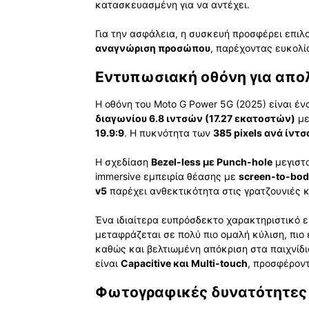
κατασκευασμένη για να αντέχει.
Για την ασφάλεια, η συσκευή προσφέρει επιλ
αναγνώριση προσώπου
, παρέχοντας ευκολί
Εντυπωσιακή οθόνη για απο
Η οθόνη του Moto G Power 5G (2025) είναι έν
διαγωνίου 6.8 ιντσών (17.27 εκατοστών)
με
19.9:9
. Η πυκνότητα των
385 pixels ανά ίντσ
Η σχεδίαση
Bezel-less με Punch-hole
μεγιστο
immersive εμπειρία θέασης με
screen-to-bod
v5
παρέχει ανθεκτικότητα στις γρατζουνιές κ
Ένα ιδιαίτερα ευπρόσδεκτο χαρακτηριστικό ε
μεταφράζεται σε πολύ πιο ομαλή κύλιση, πιο 
καθώς και βελτιωμένη απόκριση στα παιχνίδ
είναι
Capacitive και Multi-touch
, προσφέροντ
Φωτογραφικές δυνατότητες 