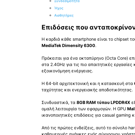
Συνδεσιμότητα
Ήχος
Αισθητήρες
Επιδόσεις που ανταποκρίνον
Η καρδιά κάθε smartphone είναι το chipset τ
MediaTek Dimensity 6300
.
Πρόκειται για ένα οκταπύρηνο (Octa Core) ε
στα 2.4GHz για τις πιο απαιτητικές εργασίες 
εξοικονόμηση ενέργειας.
Η 64-bit αρχιτεκτονική και η κατασκευή στα
ταχύτητας και ενεργειακής αποδοτικότητας.
Συνδυαστικά, τα
8GB RAM τύπου LPDDR4X
εξ
ομαλή λειτουργία των εφαρμογών. Η GPU
Mal
ικανοποιητικές επιδόσεις για casual gaming
Από τις πρώτες ενδείξεις, αυτό το σύνολο ha
καθημερινές ανάγκες ενός σύγχρονου χρήστη, 