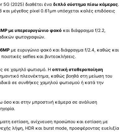
r 5G (2025) διαθέτει ένα
διπλό σύστημα πίσω κάμερας
.
8 και μέγεθος pixel 0.61µm υπόσχεται καλές επιδόσεις
8MP με υπερευρυγώνιο φακό
και διάφραγμα f/2.2,
μαδικών φωτογραφιών.
16MP
με ευρυγώνιο φακό και διάφραγμα f/2.4, καθώς και
 ποιοτικές selfies και βιντεοκλήσεις.
ις σε χαμηλό φωτισμό. Η
οπτική σταθεροποίηση
σημαντικό πλεονέκτημα, καθώς βοηθά στη μείωση του
ειδικά σε συνθήκες χαμηλού φωτισμού ή κατά την
σω όσο και στην μπροστινή κάμερα σε ανάλυση
τηγορία.
ατη εστίαση, ανίχνευση προσώπου και εστίαση με
εχής λήψη, HDR και burst mode, προσφέροντας ευελιξία