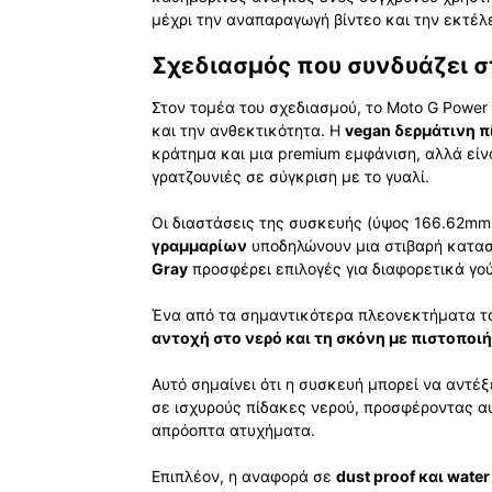
μέχρι την αναπαραγωγή βίντεο και την εκτέ
Σχεδιασμός που συνδυάζει σ
Στον τομέα του σχεδιασμού, το Moto G Power
και την ανθεκτικότητα. Η
vegan δερμάτινη 
κράτημα και μια premium εμφάνιση, αλλά είνα
γρατζουνιές σε σύγκριση με το γυαλί.
Οι διαστάσεις της συσκευής (ύψος 166.62mm
γραμμαρίων
υποδηλώνουν μια στιβαρή κατασ
Gray
προσφέρει επιλογές για διαφορετικά γο
Ένα από τα σημαντικότερα πλεονεκτήματα το
αντοχή στο νερό και τη σκόνη με πιστοποιήσ
Αυτό σημαίνει ότι η συσκευή μπορεί να αντέξ
σε ισχυρούς πίδακες νερού, προσφέροντας α
απρόοπτα ατυχήματα.
Επιπλέον, η αναφορά σε
dust proof και water