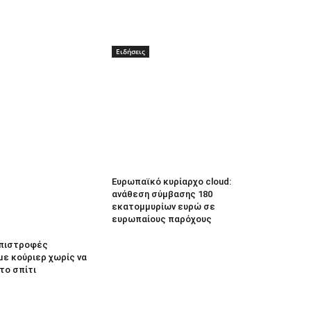
Ειδήσεις
Ευρωπαϊκό κυρίαρχο cloud:
ανάθεση σύμβασης 180
εκατομμυρίων ευρώ σε
ευρωπαίους παρόχους
 Επιστροφές
με κούριερ χωρίς να
το σπίτι