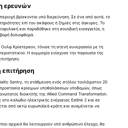
ξη ερευνών
περιοχή βρίσκονται υπό διερεύνηση. Σε ένα από αυτά, το
ηριότητες επί του σκάφους ή ζημιές στις άγκυρες. Το
τοφυλακή και παραδόθηκε στη σουηδική εισαγγελία, η
οβαρή δολιοφθορά.
Ουλφ Κρίστερσον, τόνισε τη στενή συνεργασία με τη
 περιστατικού. Η συμμαχία ενίσχυσε την παρουσία της
επιτήρηση.
η επιτήρηση
altic Sentry, τη στάθμευση ενός στόλου τουλάχιστον 20
 προστασία κρίσιμων υποθαλάσσιων υποδομών, όπως
ανώτατος διοικητής της Allied Command Transformation.
 στο καλώδιο ηλεκτρικής ενέργειας Estlink 2 και σε
εται από οκτώ ευρωπαϊκά κράτη και αναμένεται να
που αρχικά θα λειτουργούν υπό ανθρώπινο έλεγχο, θα