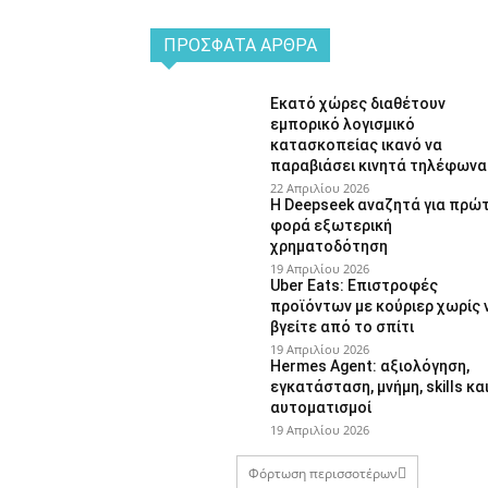
ΠΡΌΣΦΑΤΑ ΆΡΘΡΑ
Εκατό χώρες διαθέτουν
εμπορικό λογισμικό
κατασκοπείας ικανό να
παραβιάσει κινητά τηλέφωνα
22 Απριλίου 2026
Η Deepseek αναζητά για πρώ
φορά εξωτερική
χρηματοδότηση
19 Απριλίου 2026
Uber Eats: Επιστροφές
προϊόντων με κούριερ χωρίς 
βγείτε από το σπίτι
19 Απριλίου 2026
Hermes Agent: αξιολόγηση,
εγκατάσταση, μνήμη, skills κα
αυτοματισμοί
19 Απριλίου 2026
Φόρτωση περισσοτέρων