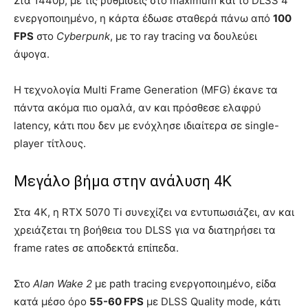
Στα 1440p, με τις ρυθμίσεις στο maximum και το DLSS 4
ενεργοποιημένο, η κάρτα έδωσε σταθερά πάνω από
100
FPS
στο
Cyberpunk
, με το ray tracing να δουλεύει
άψογα.
Η τεχνολογία Multi Frame Generation (MFG) έκανε τα
πάντα ακόμα πιο ομαλά, αν και πρόσθεσε ελαφρύ
latency, κάτι που δεν με ενόχλησε ιδιαίτερα σε single-
player τίτλους.
Μεγάλο βήμα στην ανάλυση 4K
Στα 4K, η RTX 5070 Ti συνεχίζει να εντυπωσιάζει, αν και
χρειάζεται τη βοήθεια του DLSS για να διατηρήσει τα
frame rates σε αποδεκτά επίπεδα.
Στο
Alan Wake 2
με path tracing ενεργοποιημένο, είδα
κατά μέσο όρο
55-60 FPS
με DLSS Quality mode, κάτι