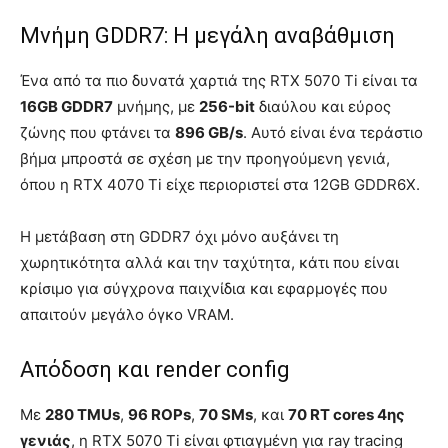
Μνήμη GDDR7: Η μεγάλη αναβάθμιση
Ένα από τα πιο δυνατά χαρτιά της RTX 5070 Ti είναι τα
16GB GDDR7
μνήμης, με
256-bit
διαύλου και εύρος
ζώνης που φτάνει τα
896 GB/s
. Αυτό είναι ένα τεράστιο
βήμα μπροστά σε σχέση με την προηγούμενη γενιά,
όπου η RTX 4070 Ti είχε περιοριστεί στα 12GB GDDR6X.
Η μετάβαση στη GDDR7 όχι μόνο αυξάνει τη
χωρητικότητα αλλά και την ταχύτητα, κάτι που είναι
κρίσιμο για σύγχρονα παιχνίδια και εφαρμογές που
απαιτούν μεγάλο όγκο VRAM.
Απόδοση και render config
Με
280 TMUs
,
96 ROPs
,
70 SMs
, και
70 RT cores 4ης
γενιάς
, η RTX 5070 Ti είναι φτιαγμένη για ray tracing