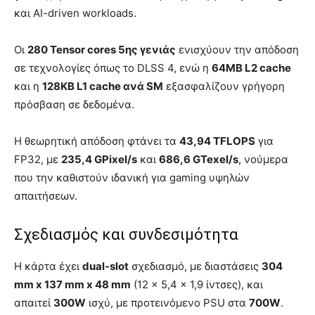
και AI-driven workloads.
Οι
280 Tensor cores 5ης γενιάς
ενισχύουν την απόδοση
σε τεχνολογίες όπως το DLSS 4, ενώ η
64MB L2 cache
και η
128KB L1 cache ανά SM
εξασφαλίζουν γρήγορη
πρόσβαση σε δεδομένα.
Η θεωρητική απόδοση φτάνει τα
43,94 TFLOPS
για
FP32, με
235,4 GPixel/s
και
686,6 GTexel/s
, νούμερα
που την καθιστούν ιδανική για gaming υψηλών
απαιτήσεων.
Σχεδιασμός και συνδεσιμότητα
Η κάρτα έχει
dual-slot
σχεδιασμό, με διαστάσεις
304
mm x 137 mm x 48 mm
(12 x 5,4 x 1,9 ίντσες), και
απαιτεί
300W
ισχύ, με προτεινόμενο PSU στα
700W
.