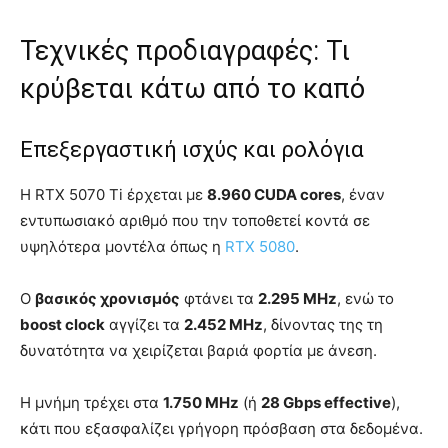
Τεχνικές προδιαγραφές: Τι
κρύβεται κάτω από το καπό
Επεξεργαστική ισχύς και ρολόγια
Η RTX 5070 Ti έρχεται με
8.960 CUDA cores
, έναν
εντυπωσιακό αριθμό που την τοποθετεί κοντά σε
υψηλότερα μοντέλα όπως η
RTX 5080
.
Ο
βασικός χρονισμός
φτάνει τα
2.295 MHz
, ενώ το
boost clock
αγγίζει τα
2.452 MHz
, δίνοντας της τη
δυνατότητα να χειρίζεται βαριά φορτία με άνεση.
Η μνήμη τρέχει στα
1.750 MHz
(ή
28 Gbps effective
),
κάτι που εξασφαλίζει γρήγορη πρόσβαση στα δεδομένα.