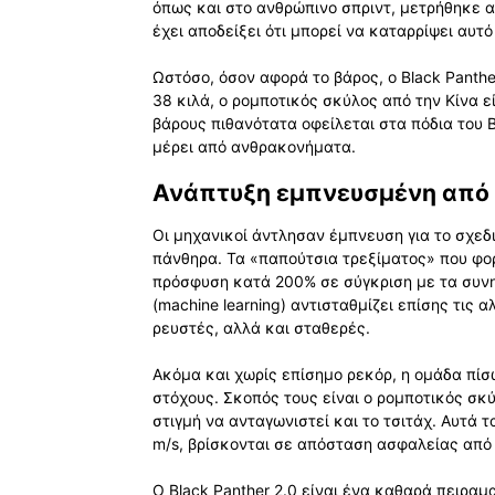
όπως και στο ανθρώπινο σπριντ, μετρήθηκε απ
έχει αποδείξει ότι μπορεί να καταρρίψει αυτό
Ωστόσο, όσον αφορά το βάρος, ο Black Panthe
38 κιλά, ο ρομποτικός σκύλος από την Κίνα ε
βάρους πιθανότατα οφείλεται στα πόδια του B
μέρει από ανθρακονήματα.
Ανάπτυξη εμπνευσμένη από 
Οι μηχανικοί άντλησαν έμπνευση για το σχεδ
πάνθηρα. Τα «παπούτσια τρεξίματος» που φο
πρόσφυση κατά 200% σε σύγκριση με τα συν
(machine learning) αντισταθμίζει επίσης τις
ρευστές, αλλά και σταθερές.
Ακόμα και χωρίς επίσημο ρεκόρ, η ομάδα πίσω
στόχους. Σκοπός τους είναι ο ρομποτικός σκ
στιγμή να ανταγωνιστεί και το τσιτάχ. Αυτά 
m/s, βρίσκονται σε απόσταση ασφαλείας από
Ο Black Panther 2.0 είναι ένα καθαρά πειραμ