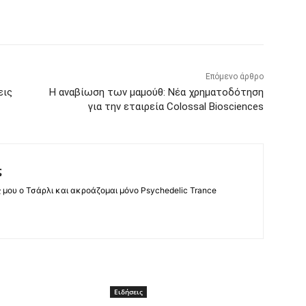
Επόμενο άρθρο
εις
Η αναβίωση των μαμούθ: Νέα χρηματοδότηση
για την εταιρεία Colossal Biosciences
ς
ς μου ο Τσάρλι και ακροάζομαι μόνο Psychedelic Trance
Ειδήσεις