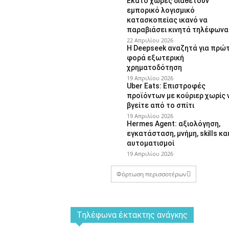
Εκατό χώρες διαθέτουν
εμπορικό λογισμικό
κατασκοπείας ικανό να
παραβιάσει κινητά τηλέφωνα
22 Απριλίου 2026
Η Deepseek αναζητά για πρώ
φορά εξωτερική
χρηματοδότηση
19 Απριλίου 2026
Uber Eats: Επιστροφές
προϊόντων με κούριερ χωρίς 
βγείτε από το σπίτι
19 Απριλίου 2026
Hermes Agent: αξιολόγηση,
εγκατάσταση, μνήμη, skills κα
αυτοματισμοί
19 Απριλίου 2026
Φόρτωση περισσοτέρων
Tηλέφωνα έκτακτης ανάγκης