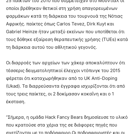
25 παικτών του 2010 που συμμετείχαν στο Μουντιάλ οι
οποίοι βρέθηκαν θετικοί στη χρήση απαγορευμένων
φαρμάκων κατά τη διάρκεια του τουρνουά της Νότιας
Αφρικής. παίκτες όπως Carlos Tevez, Dirk Kuyt και
Gabriel Heinze ήταν μεταξύ εκείνων που υποτίθεται ότι
τους δόθηκε εξαίρεση θεραπευτικής χρήσης (TUEs) κατά
τη διάρκεια αυτού του αθλητικού γεγονός.
Οι διαρροές των αρχείων των χάκερ αποκαλύπτουν ότι
τέσσερις δειγματοληπτικοί έλεγχοι ντόπινγκ του 2015
φέρεται ότι καταχωρήθηκαν από το UK Anti-Doping
(Ukad). Τα διαρρεύσαντα έγγραφα ισχυρίζονται ότι από
τους τρεις παίκτες, οι 2 δοκίμασαν κοκαΐνη και ο 1
έκσταση.
“Σήμερα, η ομάδα Hack Fancy Bears δημοσίευσε το υλικό
που κρατούσε στα χέρια της σε διάφορες πηγές που
σχετίζονται με το ποδόσφαιρο.Οι ποδοσφαιριστές και οι