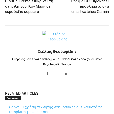
Ο Μπιλ Γκέιτς επικρίνει τη
Σφάλμα GPS προκαλεί
στήριξη του Ίλον Μασκ σε
προβλήματα στα
ακροδεξιά κόμματα
smartwatches Garmin
Στέλιος Θεοδωρίδης
Ο ήρωας μου είναι ο γάτος μου ο Τσάρλι και ακροάζομαι μόνο
Psychedelic Trance
RELATED ARTICLES
Διαδίκτυο
Canva: Η χρήση τεχνητής νοημοσύνης αντικαθιστά τα
templates με AI agents