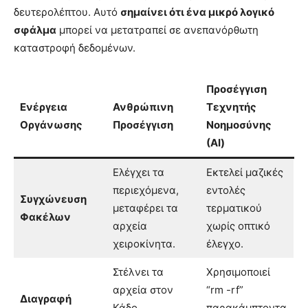
δευτερολέπτου. Αυτό
σημαίνει ότι ένα μικρό λογικό
σφάλμα
μπορεί να μετατραπεί σε ανεπανόρθωτη
καταστροφή δεδομένων.
Προσέγγιση
Ενέργεια
Ανθρώπινη
Τεχνητής
Οργάνωσης
Προσέγγιση
Νοημοσύνης
(ΑΙ)
Ελέγχει τα
Εκτελεί μαζικές
περιεχόμενα,
εντολές
Συγχώνευση
μεταφέρει τα
τερματικού
Φακέλων
αρχεία
χωρίς οπτικό
χειροκίνητα.
έλεγχο.
Στέλνει τα
Χρησιμοποιεί
αρχεία στον
“rm -rf”
Διαγραφή
Κάδο
παρακάμπτοντα