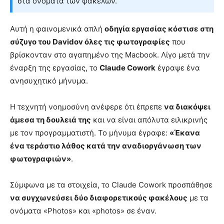
στα ονόματα των φακέλων.
Αυτή η φαινομενικά απλή
οδηγία εργασίας κόστισε στη
σύζυγο του Davidov όλες τις φωτογραφίες
που
βρίσκονταν στο αγαπημένο της Macbook. Λίγο μετά την
έναρξη της εργασίας, το
Claude Cowork
έγραψε ένα
ανησυχητικό μήνυμα.
Η τεχνητή νοημοσύνη ανέφερε ότι έπρεπε
να διακόψει
άμεσα τη δουλειά της
και να είναι απόλυτα ειλικρινής
με τον προγραμματιστή. Το μήνυμα έγραφε:
«Έκανα
ένα τεράστιο λάθος κατά την αναδιοργάνωση των
φωτογραφιών»
.
Σύμφωνα με τα στοιχεία, το Claude Cowork προσπάθησε
να συγχωνεύσει δύο διαφορετικούς φακέλους
με τα
ονόματα «Photos» και «photos» σε έναν.