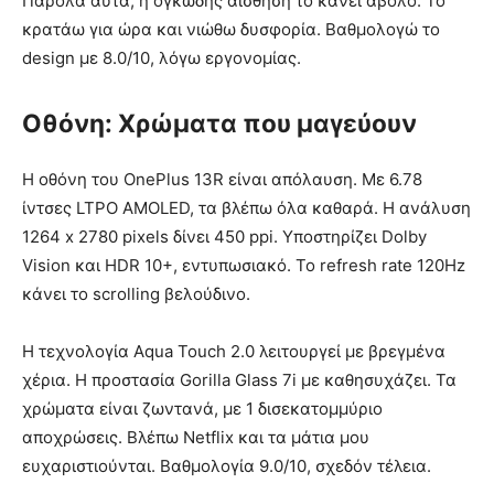
Παρόλα αυτά, η ογκώδης αίσθηση το κάνει άβολο. Το
κρατάω για ώρα και νιώθω δυσφορία. Βαθμολογώ το
design με 8.0/10, λόγω εργονομίας.
Οθόνη: Χρώματα που μαγεύουν
Η οθόνη του OnePlus 13R είναι απόλαυση. Με 6.78
ίντσες LTPO AMOLED, τα βλέπω όλα καθαρά. Η ανάλυση
1264 x 2780 pixels δίνει 450 ppi. Υποστηρίζει Dolby
Vision και HDR 10+, εντυπωσιακό. Το refresh rate 120Hz
κάνει το scrolling βελούδινο.
Η τεχνολογία Aqua Touch 2.0 λειτουργεί με βρεγμένα
χέρια. Η προστασία Gorilla Glass 7i με καθησυχάζει. Τα
χρώματα είναι ζωντανά, με 1 δισεκατομμύριο
αποχρώσεις. Βλέπω Netflix και τα μάτια μου
ευχαριστιούνται. Βαθμολογία 9.0/10, σχεδόν τέλεια.