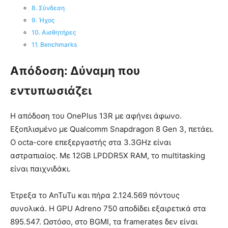
8. Σύνδεση
9. Ήχος
10. Αισθητήρες
11. Benchmarks
Απόδοση: Δύναμη που
εντυπωσιάζει
Η απόδοση του OnePlus 13R με αφήνει άφωνο.
Εξοπλισμένο με Qualcomm Snapdragon 8 Gen 3, πετάει.
Ο octa-core επεξεργαστής στα 3.3GHz είναι
αστραπιαίος. Με 12GB LPDDR5X RAM, το multitasking
είναι παιχνιδάκι.
Έτρεξα το AnTuTu και πήρα 2.124.569 πόντους
συνολικά. Η GPU Adreno 750 αποδίδει εξαιρετικά στα
895.547. Ωστόσο, στο BGMI, τα framerates δεν είναι