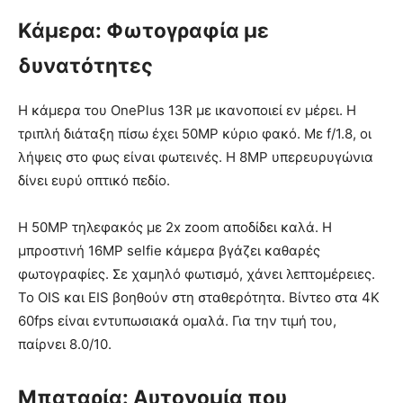
Κάμερα: Φωτογραφία με
δυνατότητες
Η κάμερα του OnePlus 13R με ικανοποιεί εν μέρει. Η
τριπλή διάταξη πίσω έχει 50MP κύριο φακό. Με f/1.8, οι
λήψεις στο φως είναι φωτεινές. Η 8MP υπερευρυγώνια
δίνει ευρύ οπτικό πεδίο.
Η 50MP τηλεφακός με 2x zoom αποδίδει καλά. Η
μπροστινή 16MP selfie κάμερα βγάζει καθαρές
φωτογραφίες. Σε χαμηλό φωτισμό, χάνει λεπτομέρειες.
Το OIS και EIS βοηθούν στη σταθερότητα. Βίντεο στα 4K
60fps είναι εντυπωσιακά ομαλά. Για την τιμή του,
παίρνει 8.0/10.
Μπαταρία: Αυτονομία που