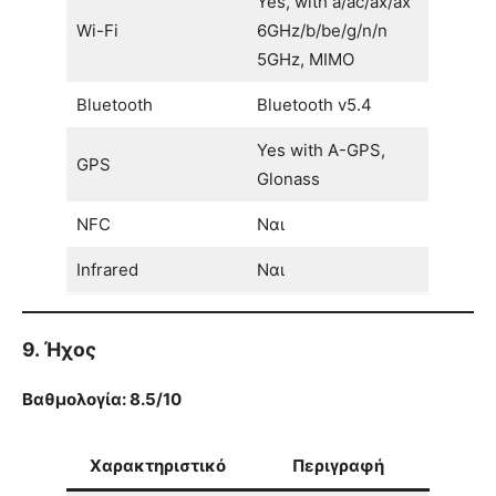
Yes, with a/ac/ax/ax
Wi-Fi
6GHz/b/be/g/n/n
5GHz, MIMO
Bluetooth
Bluetooth v5.4
Yes with A-GPS,
GPS
Glonass
NFC
Ναι
Infrared
Ναι
9. Ήχος
Βαθμολογία: 8.5/10
Χαρακτηριστικό
Περιγραφή