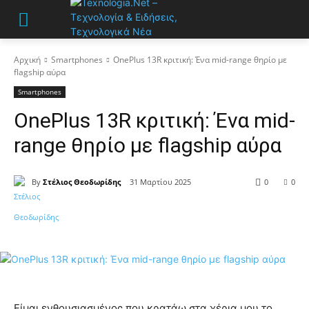
Αρχική
Smartphones
OnePlus 13R κριτική: Ένα mid-range θηρίο με
flagship αύρα
Smartphones
OnePlus 13R κριτική: Ένα mid-
range θηρίο με flagship αύρα
By
Στέλιος Θεοδωρίδης
31 Μαρτίου 2025
0
0
Είμαι ενθουσιασμένος που κρατάω στα χέρια μου το