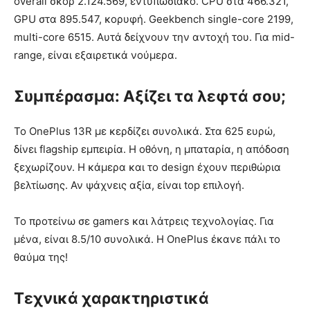
overall σκορ 2.124.569, εντυπωσιακό. CPU στα 466.321,
GPU στα 895.547, κορυφή. Geekbench single-core 2199,
multi-core 6515. Αυτά δείχνουν την αντοχή του. Για mid-
range, είναι εξαιρετικά νούμερα.
Συμπέρασμα: Αξίζει τα λεφτά σου;
Το OnePlus 13R με κερδίζει συνολικά. Στα 625 ευρώ,
δίνει flagship εμπειρία. Η οθόνη, η μπαταρία, η απόδοση
ξεχωρίζουν. Η κάμερα και το design έχουν περιθώρια
βελτίωσης. Αν ψάχνεις αξία, είναι top επιλογή.
Το προτείνω σε gamers και λάτρεις τεχνολογίας. Για
μένα, είναι 8.5/10 συνολικά. Η OnePlus έκανε πάλι το
θαύμα της!
Τεχνικά χαρακτηριστικά