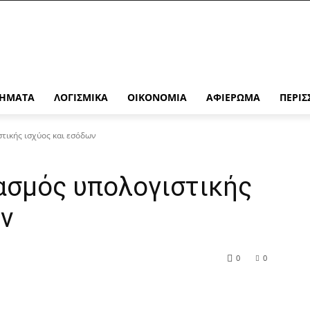
ΉΜΑΤΑ
ΛΟΓΙΣΜΙΚΆ
ΟΙΚΟΝΟΜΊΑ
ΑΦΙΈΡΩΜΑ
ΠΕΡΙΣ
τικής ισχύος και εσόδων
ασμός υπολογιστικής
ν
0
0