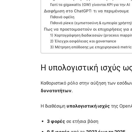
Γιατί τα gigawatts (GW) γίνονται KPI για την AI
Διαφήμιση στο ChatGPT: τι να περιμένουμε
Πιθανά οφέλη
Πιθανά ρίσκα (εμπιστοσύνη & εμπειρία χρήστη
Πως να προετοιμαστούν οι επιχειρήσεις για 
1) Χαρτογράφηση διαδικασιών (process mappi
2) Έλεγχοι ασφάλειας και governance
3) Μέτρηση απόδοσης με επιχειρησιακά metric
Η υπολογιστική ισχύς ως
Καθοριστικό ρόλο στην αύξηση των εσόδω
δυνατοτήτων
.
Η διαθέσιμη
υπολογιστική ισχύς
της OpenA
3 φορές
σε ετήσια βάση
9,5 φορές
από το
2023 έως το 2025