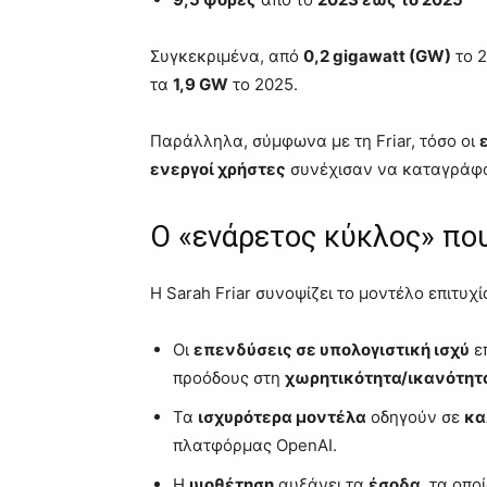
Συγκεκριμένα, από
0,2 gigawatt (GW)
το 2
τα
1,9 GW
το 2025.
Παράλληλα, σύμφωνα με τη Friar, τόσο οι
ενεργοί χρήστες
συνέχισαν να καταγρά
Ο «ενάρετος κύκλος» πο
Η Sarah Friar συνοψίζει το μοντέλο επιτυχί
Οι
επενδύσεις σε υπολογιστική ισχύ
ε
προόδους στη
χωρητικότητα/ικανότητ
Τα
ισχυρότερα μοντέλα
οδηγούν σε
κα
πλατφόρμας OpenAI.
Η
υιοθέτηση
αυξάνει τα
έσοδα
, τα οπ