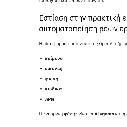
παρόχους και τύπους hardware.
Εστίαση στην πρακτική ε
αυτοματοποίηση ροών ε
Η πλατφόρμα προϊόντων της OpenAI σήμερ
κείμενο
εικόνες
φωνή
κώδικα
APIs
Η «επόμενη φάση» είναι οι
AI agents
και η