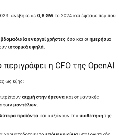
023, ανέβηκε σε
0,6 GW
το 2024 και έφτασε περίπου
εβδομαδιαία ενεργοί χρήστες
όσο και οι
ημερήσια
φουν
ιστορικά υψηλά
.
υ περιγράφει η CFO της OpenAI
ας ως εξής:
πιτρέπουν
αιχμή στην έρευνα
και σημαντικές
α των μοντέλων
.
λύτερα προϊόντα
και αυξάνουν την
υιοθέτηση
της
οία χρηματοδοτούν το
επόμενο κύμα
υπολογιστικής