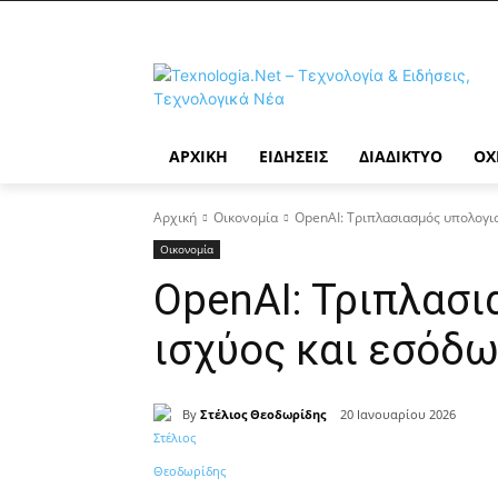
ΑΡΧΙΚΉ
ΕΙΔΉΣΕΙΣ
ΔΙΑΔΊΚΤΥΟ
ΟΧ
Αρχική
Οικονομία
OpenAI: Τριπλασιασμός υπολογισ
Οικονομία
OpenAI: Τριπλασι
ισχύος και εσόδω
By
Στέλιος Θεοδωρίδης
20 Ιανουαρίου 2026
Κοινοποίηση