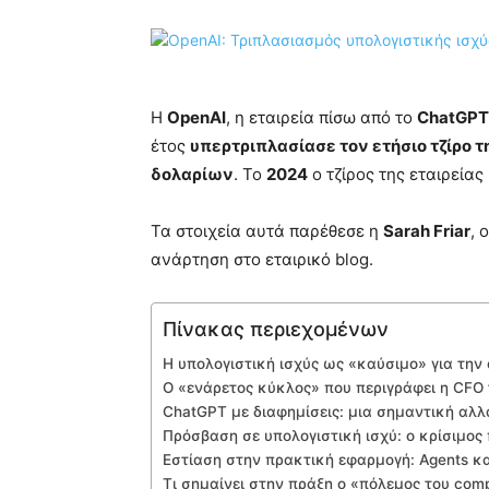
Η
OpenAI
, η εταιρεία πίσω από το
ChatGPT
έτος
υπερτριπλασίασε τον ετήσιο τζίρο τ
δολαρίων
. Το
2024
ο τζίρος της εταιρεία
Τα στοιχεία αυτά παρέθεσε η
Sarah Friar
, 
ανάρτηση στο εταιρικό blog.
Πίνακας περιεχομένων
Η υπολογιστική ισχύς ως «καύσιμο» για την
Ο «ενάρετος κύκλος» που περιγράφει η CFO 
ChatGPT με διαφημίσεις: μια σημαντική αλλ
Πρόσβαση σε υπολογιστική ισχύ: ο κρίσιμος
Εστίαση στην πρακτική εφαρμογή: Agents κ
Τι σημαίνει στην πράξη ο «πόλεμος του comp