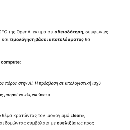
FO της OpenAI εκτιμά ότι
αδειοδότηση
, συμφωνίες
)
και
τιμολόγηση βάσει αποτελέσματος
θα
 compute
:
ιος πόρος στην AI. Η πρόσβαση σε υπολογιστική ισχύ
ος μπορεί να κλιμακώσει.»
ο θέμα κρατώντας τον ισολογισμό «
lean
»,
και δομώντας συμβόλαια με
ευελιξία
ως προς