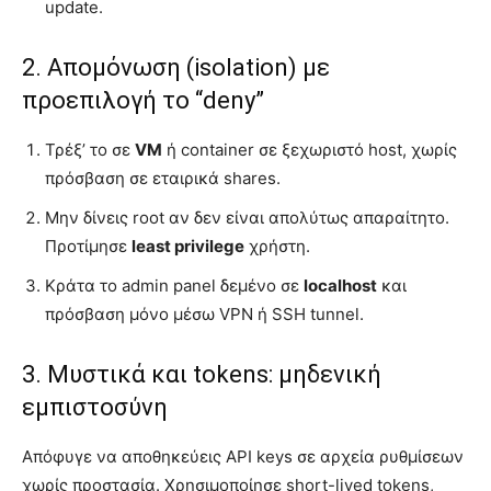
update.
2. Απομόνωση (isolation) με
προεπιλογή το “deny”
Τρέξ’ το σε
VM
ή container σε ξεχωριστό host, χωρίς
πρόσβαση σε εταιρικά shares.
Μην δίνεις root αν δεν είναι απολύτως απαραίτητο.
Προτίμησε
least privilege
χρήστη.
Κράτα το admin panel δεμένο σε
localhost
και
πρόσβαση μόνο μέσω VPN ή SSH tunnel.
3. Μυστικά και tokens: μηδενική
εμπιστοσύνη
Απόφυγε να αποθηκεύεις API keys σε αρχεία ρυθμίσεων
χωρίς προστασία. Χρησιμοποίησε short-lived tokens,