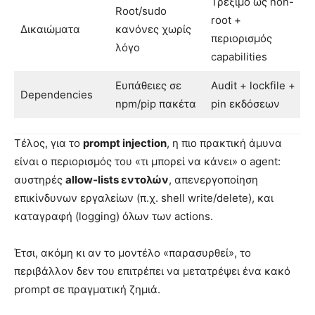
Τρέξιμο ως non-
Root/sudo
root +
Δικαιώματα
κανόνες χωρίς
περιορισμός
λόγο
capabilities
Ευπάθειες σε
Audit + lockfile +
Dependencies
npm/pip πακέτα
pin εκδόσεων
Τέλος, για το
prompt injection
, η πιο πρακτική άμυνα
είναι ο περιορισμός του «τι μπορεί να κάνει» ο agent:
αυστηρές
allow-lists εντολών
, απενεργοποίηση
επικίνδυνων εργαλείων (π.χ. shell write/delete), και
καταγραφή (logging) όλων των actions.
Έτσι, ακόμη κι αν το μοντέλο «παρασυρθεί», το
περιβάλλον δεν του επιτρέπει να μετατρέψει ένα κακό
prompt σε πραγματική ζημιά.