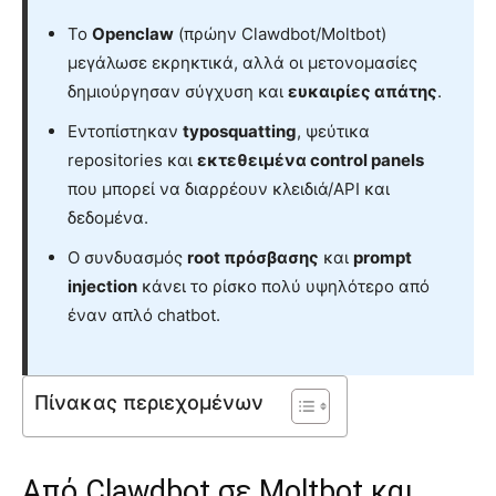
Το
Openclaw
(πρώην Clawdbot/Moltbot)
μεγάλωσε εκρηκτικά, αλλά οι μετονομασίες
δημιούργησαν σύγχυση και
ευκαιρίες απάτης
.
Εντοπίστηκαν
typosquatting
, ψεύτικα
repositories και
εκτεθειμένα control panels
που μπορεί να διαρρέουν κλειδιά/API και
δεδομένα.
Ο συνδυασμός
root πρόσβασης
και
prompt
injection
κάνει το ρίσκο πολύ υψηλότερο από
έναν απλό chatbot.
Πίνακας περιεχομένων
Από Clawdbot σε Moltbot και