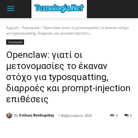
Αρχική
Λογισμικά
Openclaw: γιατί οι μετονομασίες το έκαναν στόχο
για typosquatting, διαρροές και prompt-injection...
Λογισμικά
Openclaw: γιατί οι
μετονομασίες το έκαναν
στόχο για typosquatting,
διαρροές και prompt-injection
επιθέσεις
By
Στέλιος Θεοδωρίδης
1 Φεβρουαρίου 2026
0
0