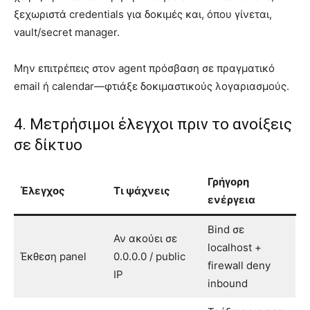
ξεχωριστά credentials για δοκιμές και, όπου γίνεται,
vault/secret manager.
Μην επιτρέπεις στον agent πρόσβαση σε πραγματικό
email ή calendar—φτιάξε δοκιμαστικούς λογαριασμούς.
4. Μετρήσιμοι έλεγχοι πριν το ανοίξεις
σε δίκτυο
Γρήγορη
Έλεγχος
Τι ψάχνεις
ενέργεια
Bind σε
Αν ακούει σε
localhost +
Έκθεση panel
0.0.0.0 / public
firewall deny
IP
inbound