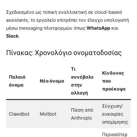
Σχεδιασμένο ως τοπική εναλλακτική σε cloud-based
assistants, το εργαλείο επιτρέπει τον έλεγχο υπολογιστή
μέσω messaging πλατφορμών όπως
WhatsApp
και
Slack
.
Πίνακας: Χρονολόγιο ονοματοδοσίας
Τι
Κίνδυνος
Παλαιό
συνέβαλε
Νέο όνομα
που
όνομα
στην
προέκυψε
αλλαγή
Σύγχυση/
Πίεση από
Clawdbot
Moltbot
ευκαιρίες
Anthropic
απομίμησης
Περισσότερ