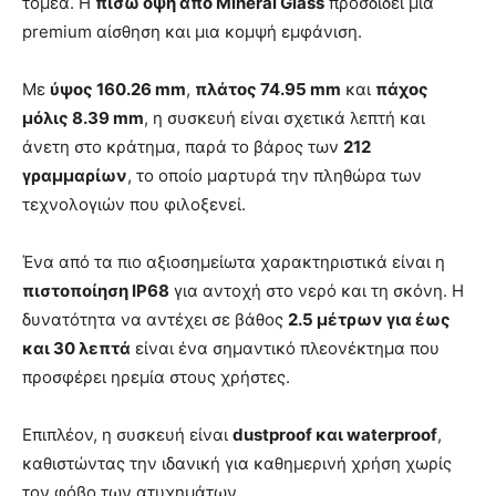
τομέα. Η
πίσω όψη από Mineral Glass
προσδίδει μια
premium αίσθηση και μια κομψή εμφάνιση.
Με
ύψος 160.26 mm
,
πλάτος 74.95 mm
και
πάχος
μόλις 8.39 mm
, η συσκευή είναι σχετικά λεπτή και
άνετη στο κράτημα, παρά το βάρος των
212
γραμμαρίων
, το οποίο μαρτυρά την πληθώρα των
τεχνολογιών που φιλοξενεί.
Ένα από τα πιο αξιοσημείωτα χαρακτηριστικά είναι η
πιστοποίηση IP68
για αντοχή στο νερό και τη σκόνη. Η
δυνατότητα να αντέχει σε βάθος
2.5 μέτρων για έως
και 30 λεπτά
είναι ένα σημαντικό πλεονέκτημα που
προσφέρει ηρεμία στους χρήστες.
Επιπλέον, η συσκευή είναι
dustproof και waterproof
,
καθιστώντας την ιδανική για καθημερινή χρήση χωρίς
τον φόβο των ατυχημάτων.