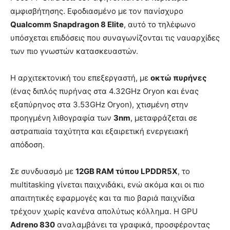
αμφισβήτησης. Εφοδιασμένο με τον πανίσχυρο
Qualcomm Snapdragon 8 Elite
, αυτό το τηλέφωνο
υπόσχεται επιδόσεις που συναγωνίζονται τις ναυαρχίδες
των πιο γνωστών κατασκευαστών.
Η αρχιτεκτονική του επεξεργαστή, με
οκτώ πυρήνες
(ένας διπλός πυρήνας στα 4.32GHz Oryon και ένας
εξαπύρηνος στα 3.53GHz Oryon), χτισμένη στην
προηγμένη λιθογραφία των
3nm
, μεταφράζεται σε
αστραπιαία ταχύτητα και εξαιρετική ενεργειακή
απόδοση.
Σε συνδυασμό με
12GB RAM τύπου LPDDR5X
, το
multitasking γίνεται παιχνιδάκι, ενώ ακόμα και οι πιο
απαιτητικές εφαρμογές και τα πιο βαριά παιχνίδια
τρέχουν χωρίς κανένα απολύτως κόλλημα. Η GPU
Adreno 830
αναλαμβάνει τα γραφικά, προσφέροντας