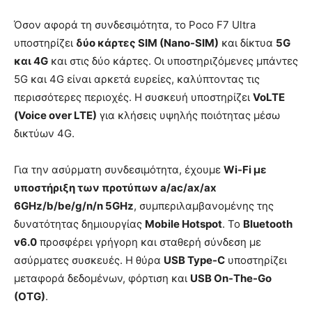
Όσον αφορά τη συνδεσιμότητα, το Poco F7 Ultra
υποστηρίζει
δύο κάρτες SIM (Nano-SIM)
και δίκτυα
5G
και 4G
και στις δύο κάρτες. Οι υποστηριζόμενες μπάντες
5G και 4G είναι αρκετά ευρείες, καλύπτοντας τις
περισσότερες περιοχές. Η συσκευή υποστηρίζει
VoLTE
(Voice over LTE)
για κλήσεις υψηλής ποιότητας μέσω
δικτύων 4G.
Για την ασύρματη συνδεσιμότητα, έχουμε
Wi-Fi με
υποστήριξη των προτύπων a/ac/ax/ax
6GHz/b/be/g/n/n 5GHz
, συμπεριλαμβανομένης της
δυνατότητας δημιουργίας
Mobile Hotspot
. Το
Bluetooth
v6.0
προσφέρει γρήγορη και σταθερή σύνδεση με
ασύρματες συσκευές. Η θύρα
USB Type-C
υποστηρίζει
μεταφορά δεδομένων, φόρτιση και
USB On-The-Go
(OTG)
.