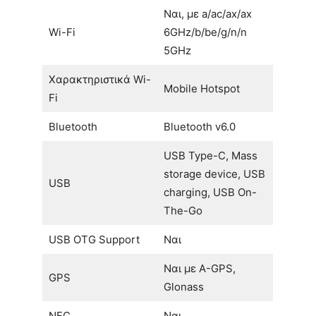
Ναι, με a/ac/ax/ax
Wi-Fi
6GHz/b/be/g/n/n
5GHz
Χαρακτηριστικά Wi-
Mobile Hotspot
Fi
Bluetooth
Bluetooth v6.0
USB Type-C, Mass
storage device, USB
USB
charging, USB On-
The-Go
USB OTG Support
Ναι
Ναι με A-GPS,
GPS
Glonass
NFC
Ναι