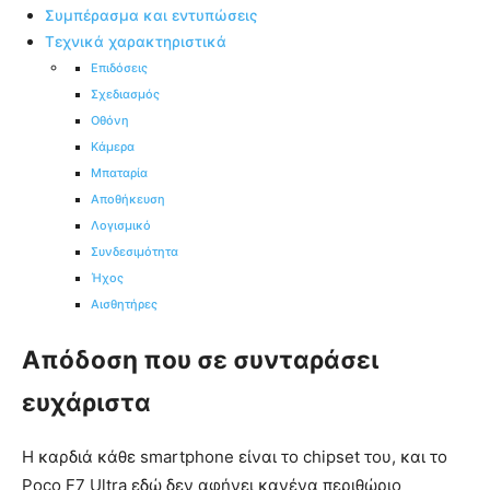
Συμπέρασμα και εντυπώσεις
Τεχνικά χαρακτηριστικά
Επιδόσεις
Σχεδιασμός
Οθόνη
Κάμερα
Μπαταρία
Αποθήκευση
Λογισμικό
Συνδεσιμότητα
Ήχος
Αισθητήρες
Απόδοση που σε συνταράσει
ευχάριστα
Η καρδιά κάθε smartphone είναι το chipset του, και το
Poco F7 Ultra εδώ δεν αφήνει κανένα περιθώριο