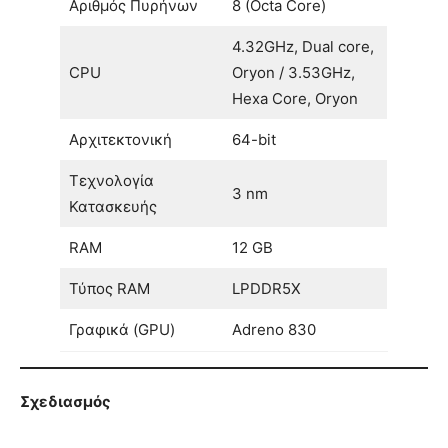
Αριθμός Πυρήνων
8 (Octa Core)
4.32GHz, Dual core,
CPU
Oryon / 3.53GHz,
Hexa Core, Oryon
Αρχιτεκτονική
64-bit
Τεχνολογία
3 nm
Κατασκευής
RAM
12 GB
Τύπος RAM
LPDDR5X
Γραφικά (GPU)
Adreno 830
Σχεδιασμός