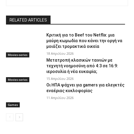
RELATED ARTICLES
Κριτική για το Beef του Netflix: μια
μαύρη κωμωδία που κάνει την οργή να
μοιάζει τρομακτικά οικεία
18 Απριλίου 2026
Movies-series
Μετατροπή κλασικών ταινιών με
τεχνητή νοημοσύνη από 4:3 σε 16:9:
ιεροσυλία ή νέα ευκαιρία;
15 Απριλίου 2026
Movies-series
Οι ΗΠΑ ψάχνει για gamers για ελεγκτές
εναέριας κυκλοφορίας
11 Απριλίου 2026
Games