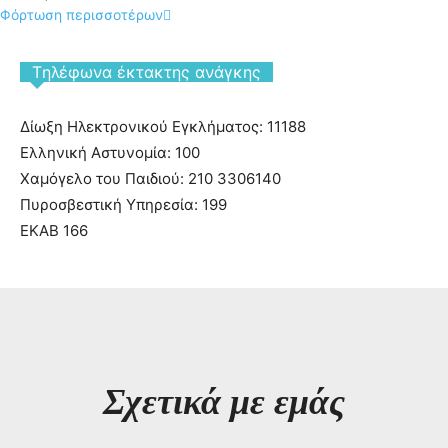
Φόρτωση περισσοτέρων
Tηλέφωνα έκτακτης ανάγκης
Δίωξη Ηλεκτρονικού Εγκλήματος: 11188
Ελληνική Αστυνομία: 100
Χαμόγελο του Παιδιού: 210 3306140
Πυροσβεστική Υπηρεσία: 199
ΕΚΑΒ 166
Σχετικά με εμάς