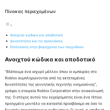
Πίνακας περιεχομένων
Ανοιχτού κώδικα και αποδοτικό
Δυνατότητες και τις προκλήσεις
Επιπτώσεις στην βιομηχανία των παιχνιδιών
Ανοιχτού κώδικα και αποδοτικό
“Βλέπουμε ένα ισχυρό μέλλον όπου οι εμπειρίες στο
Roblox συμπληρώνονται από τις εκτεταμένες
δυνατότητες της γεννητικής τεχνητής νοημοσύνης”,
γράφει η εταιρεία Roblox Corporation στην ανακοίνωσή
της. Ο στόχος αυτού του εγχείρηματος είναι ένα τέτοιο
προηγμένο μοντέλο να καταστεί προσβάσιμο σε όσο το
δυνατόν περισσότερους ανθρώπους. Γι’ αυτό, η υποδομή