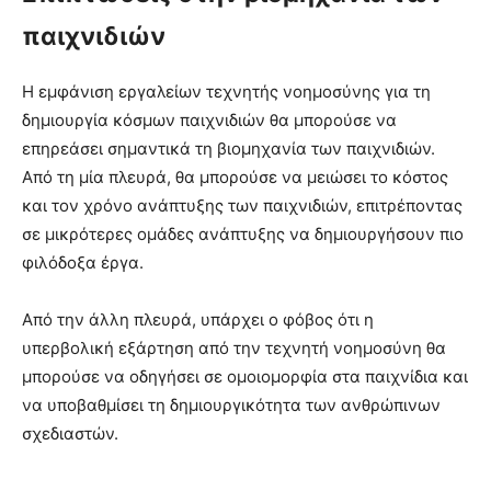
παιχνιδιών
Η εμφάνιση εργαλείων τεχνητής νοημοσύνης για τη
δημιουργία κόσμων παιχνιδιών θα μπορούσε να
επηρεάσει σημαντικά τη βιομηχανία των παιχνιδιών.
Από τη μία πλευρά, θα μπορούσε να μειώσει το κόστος
και τον χρόνο ανάπτυξης των παιχνιδιών, επιτρέποντας
σε μικρότερες ομάδες ανάπτυξης να δημιουργήσουν πιο
φιλόδοξα έργα.
Από την άλλη πλευρά, υπάρχει ο φόβος ότι η
υπερβολική εξάρτηση από την τεχνητή νοημοσύνη θα
μπορούσε να οδηγήσει σε ομοιομορφία στα παιχνίδια και
να υποβαθμίσει τη δημιουργικότητα των ανθρώπινων
σχεδιαστών.