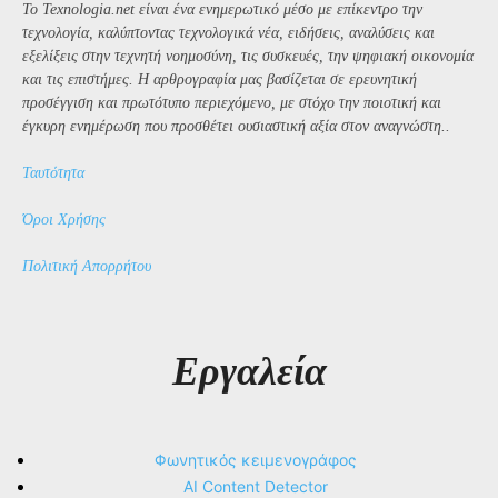
Το Texnologia.net είναι ένα ενημερωτικό μέσο με επίκεντρο την
τεχνολογία, καλύπτοντας τεχνολογικά νέα, ειδήσεις, αναλύσεις και
εξελίξεις στην τεχνητή νοημοσύνη, τις συσκευές, την ψηφιακή οικονομία
και τις επιστήμες. Η αρθρογραφία μας βασίζεται σε ερευνητική
προσέγγιση και πρωτότυπο περιεχόμενο, με στόχο την ποιοτική και
έγκυρη ενημέρωση που προσθέτει ουσιαστική αξία στον αναγνώστη..
Ταυτότητα
Όροι Χρήσης
Πολιτική Απορρήτου
Εργαλεία
Φωνητικός κειμενογράφος
AI Content Detector