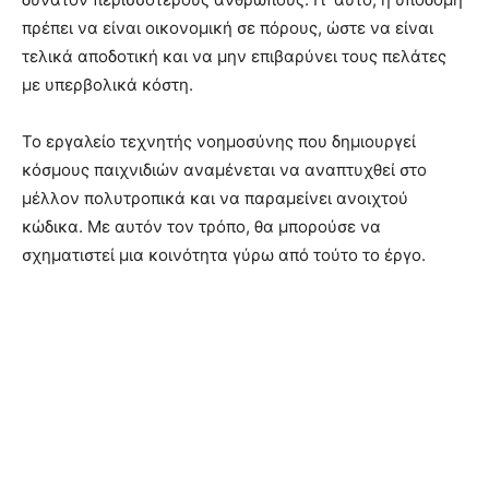
πρέπει να είναι οικονομική σε πόρους, ώστε να είναι
τελικά αποδοτική και να μην επιβαρύνει τους πελάτες
με υπερβολικά κόστη.
Το εργαλείο τεχνητής νοημοσύνης που δημιουργεί
κόσμους παιχνιδιών αναμένεται να αναπτυχθεί στο
μέλλον πολυτροπικά και να παραμείνει ανοιχτού
κώδικα. Με αυτόν τον τρόπο, θα μπορούσε να
σχηματιστεί μια κοινότητα γύρω από τούτο το έργο.