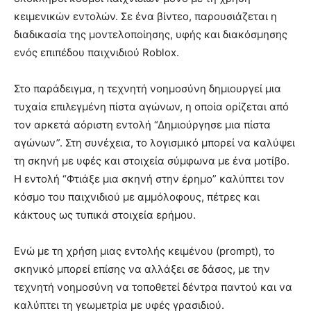
κειμενικών εντολών. Σε ένα βίντεο, παρουσιάζεται η
διαδικασία της μοντελοποίησης, υφής και διακόσμησης
ενός επιπέδου παιχνιδιού Roblox.
Στο παράδειγμα, η τεχνητή νοημοσύνη δημιουργεί μια
τυχαία επιλεγμένη πίστα αγώνων, η οποία ορίζεται από
τον αρκετά αόριστη εντολή “Δημιούργησε μια πίστα
αγώνων”. Στη συνέχεια, το λογισμικό μπορεί να καλύψει
τη σκηνή με υφές και στοιχεία σύμφωνα με ένα μοτίβο.
Η εντολή “Φτιάξε μια σκηνή στην έρημο” καλύπτει τον
κόσμο του παιχνιδιού με αμμόλοφους, πέτρες και
κάκτους ως τυπικά στοιχεία ερήμου.
Ενώ με τη χρήση μιας εντολής κειμένου (prompt), το
σκηνικό μπορεί επίσης να αλλάξει σε δάσος, με την
τεχνητή νοημοσύνη να τοποθετεί δέντρα παντού και να
καλύπτει τη γεωμετρία με υφές γρασιδιού.