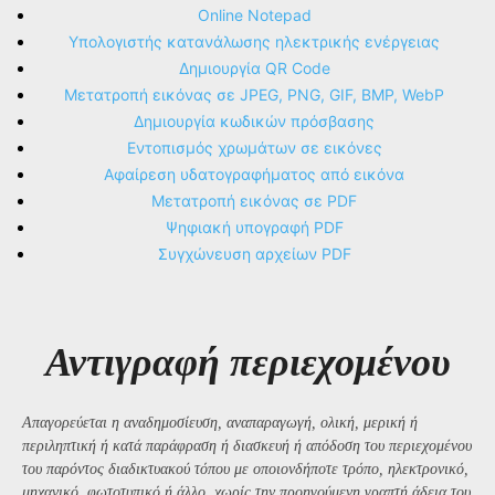
Online Notepad
Υπολογιστής κατανάλωσης ηλεκτρικής ενέργειας
Δημιουργία QR Code
Μετατροπή εικόνας σε JPEG, PNG, GIF, BMP, WebP
Δημιουργία κωδικών πρόσβασης
Εντοπισμός χρωμάτων σε εικόνες
Αφαίρεση υδατογραφήματος από εικόνα
Μετατροπή εικόνας σε PDF
Ψηφιακή υπογραφή PDF
Συγχώνευση αρχείων PDF
Αντιγραφή περιεχομένου
Απαγορεύεται η αναδημοσίευση, αναπαραγωγή, ολική, μερική ή
περιληπτική ή κατά παράφραση ή διασκευή ή απόδοση του περιεχομένου
του παρόντος διαδικτυακού τόπου με οποιονδήποτε τρόπο, ηλεκτρονικό,
μηχανικό, φωτοτυπικό ή άλλο, χωρίς την προηγούμενη γραπτή άδεια του