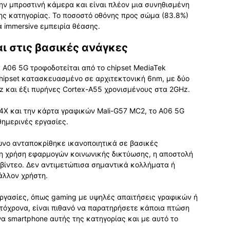
την μπροστινή κάμερα και είναι πλέον μια συνηθισμένη
της κατηγορίας. Το ποσοστό οθόνης προς σώμα (83.8%)
ά immersive εμπειρία θέασης.
 στις βασικές ανάγκες
 A06 5G τροφοδοτείται από το chipset MediaTek
chipset κατασκευασμένο σε αρχιτεκτονική 6nm, με δύο
z και έξι πυρήνες Cortex-A55 χρονισμένους στα 2GHz.
X και την κάρτα γραφικών Mali-G57 MC2, το A06 5G
θημερινές εργασίες.
ωνο ανταποκρίθηκε ικανοποιητικά σε βασικές
, η χρήση εφαρμογών κοινωνικής δικτύωσης, η αποστολή
βίντεο. Δεν αντιμετώπισα σημαντικά κολλήματα ή
άλλον χρήστη.
 εργασίες, όπως gaming με υψηλές απαιτήσεις γραφικών ή
υτόχρονα, είναι πιθανό να παρατηρήσετε κάποια πτώση
να smartphone αυτής της κατηγορίας και με αυτό το