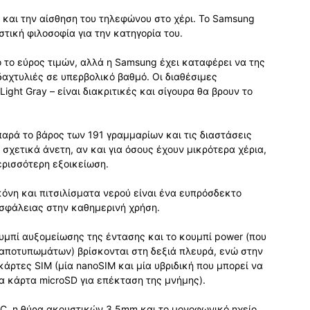
 και την αίσθηση του τηλεφώνου στο χέρι. Το Samsung
τική φιλοσοφία για την κατηγορία του.
 το εύρος τιμών, αλλά η Samsung έχει καταφέρει να της
δαχτυλιές σε υπερβολικό βαθμό. Οι διαθέσιμες
Light Gray – είναι διακριτικές και σίγουρα θα βρουν το
παρά το βάρος των 191 γραμμαρίων και τις διαστάσεις
ι σχετικά άνετη, αν και για όσους έχουν μικρότερα χέρια,
περισσότερη εξοικείωση.
κόνη και πιτσιλίσματα νερού είναι ένα ευπρόσδεκτο
ασφάλειας στην καθημερινή χρήση.
ουμπί αυξομείωσης της έντασης και το κουμπί power (που
αποτυπωμάτων) βρίσκονται στη δεξιά πλευρά, ενώ στην
κάρτες SIM (μία nanoSIM και μία υβριδική που μπορεί να
ια κάρτα microSD για επέκταση της μνήμης).
C, η θύρα ακουστικών 3.5mm και το μονοφωνικό ηχείο.