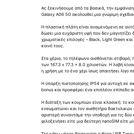
Ας ξεκινήσουμε από τα βασικά, την εμφάνιση
Galaxy A06 5G ακολουθεί μια γνώριμη σχεδιασ
Η πλαστική πλάτη είναι αναμενόμενη σε αυτό
δώσει μια ευχάριστη υφή που δεν μαγνητίζει 
χρωματικές επιλογές – Black, Light Green και 
κοινό τους.
Στα χέρια, το τηλέφωνο αισθάνεται στιβαρό, 
των 167.3 x 77.3 x 8.0 χιλιοστών. Η λαβή είνα
η χρήση με το ένα χέρι ίσως απαιτήσει λίγο 
Η ύπαρξη πιστοποίησης IP54 για αντοχή σε σ
bonus και προσφέρει ένα επιπλέον επίπεδο 
Η διάταξη των κουμπιών είναι κλασική: το κ
ενσωματώνει και τον αισθητήρα δακτυλικών 
αριστερή συναντάμε την υποδοχή για τις δύο 
φιλοξενήσει είτε μια δεύτερη nanoSIM είτε μ
Στο κάτω μέρος βρίσκονται η θύρα USB Type-