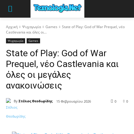
Αρχική
Ψυχαγωγία
Games
State of Play: God of War Prequel, νέο
Castlevania και όλες οι...
Ψυχαγωγία
Games
State of Play: God of War
Prequel, νέο Castlevania και
όλες οι μεγάλες
ανακοινώσεις
By
Στέλιος Θεοδωρίδης
15 Φεβρουαρίου 2026
0
0