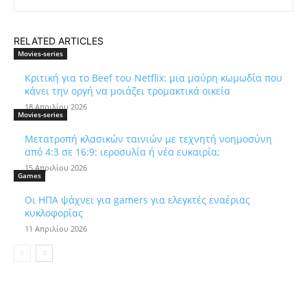
RELATED ARTICLES
Movies-series
Κριτική για το Beef του Netflix: μια μαύρη κωμωδία που
κάνει την οργή να μοιάζει τρομακτικά οικεία
18 Απριλίου 2026
Movies-series
Μετατροπή κλασικών ταινιών με τεχνητή νοημοσύνη
από 4:3 σε 16:9: ιεροσυλία ή νέα ευκαιρία;
15 Απριλίου 2026
Games
Οι ΗΠΑ ψάχνει για gamers για ελεγκτές εναέριας
κυκλοφορίας
11 Απριλίου 2026