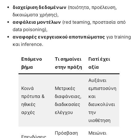
διαχείριση δεδομένων
(ποιότητα, προέλευση,
δικαιώματα χρήσης),
ασφάλεια μοντέλων
(red teaming, προστασία από
data poisoning),
αναφορές ενεργειακού αποτυπώματος
για training
και inference.
Επόμενο
Τι σημαίνει
Γιατί έχει
βήμα
στην πράξη
αξία
Αυξάνει
Κοινά
Μετρικές
εμπιστοσύνη
πρότυπα &
διαφάνειας,
και
ηθικές
διαδικασίες
διευκολύνει
αρχές
ελέγχου
την
υιοθέτηση
Πρόσβαση
Μειώνει
Επενδύσεις