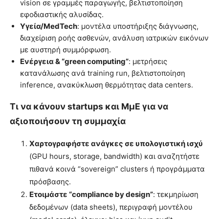
vision σε γραμμές παραγωγής, βελτιστοποίηση
εφοδιαστικής αλυσίδας.
Υγεία/MedTech
: μοντέλα υποστήριξης διάγνωσης,
διαχείριση ροής ασθενών, ανάλυση ιατρικών εικόνων
με αυστηρή συμμόρφωση.
Ενέργεια & “green computing”
: μετρήσεις
κατανάλωσης ανά training run, βελτιστοποίηση
inference, ανακύκλωση θερμότητας data centers.
Τι να κάνουν startups και ΜμΕ για να
αξιοποιήσουν τη συμμαχία
Χαρτογραφήστε ανάγκες σε υπολογιστική ισχύ
(GPU hours, storage, bandwidth) και αναζητήστε
πιθανά κοινά “sovereign” clusters ή προγράμματα
πρόσβασης.
Ετοιμάστε “compliance by design”
: τεκμηρίωση
δεδομένων (data sheets), περιγραφή μοντέλου