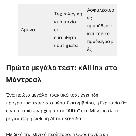
Ασφαλέστερ
Τεχνολογική
ες
κυριαρχία
προμήθειες
Άμυνα
σε
και κοινές
ευαίσθητα
προδιαγραφ
συστήματα
ές
Πρώτο μεγάλο τεστ: «All in» στο
Μόντρεαλ
Ένα πρώτο μεγάλο πρακτικό τεστ έχει ήδη
προγραμματιστεί: στα μέσα Σεπτεμβρίου, η Γερμανία θα
είναι η τιμώμενη χώρα στο
“All in”
στο Μόντρεαλ, τη
μεγαλύτερη έκθεση AI του Καναδά.
Με δικό της εθνικό περίπτερο, η Ομοσπονδιακή