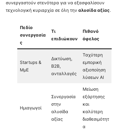
συνεργαστούν στενότερα για να εξασφαλίσουν
τεχνολογική κυριαρχία σε όλη την
αλυσίδα αξίας
.
Πεδίο
Τι
Πιθανό
συνεργασία
επιδιώκουν
όφελος
ς
Ταχύτερη
Δικτύωση,
Startups &
εμπορική
B2B,
ΜμΕ
αξιοποίηση
ανταλλαγές
λύσεων AI
Μείωση
Συνεργασία
εξάρτησης
στην
και
Ημιαγωγοί
αλυσίδα
καλύτερη
αξίας
διαθεσιμότητ
α