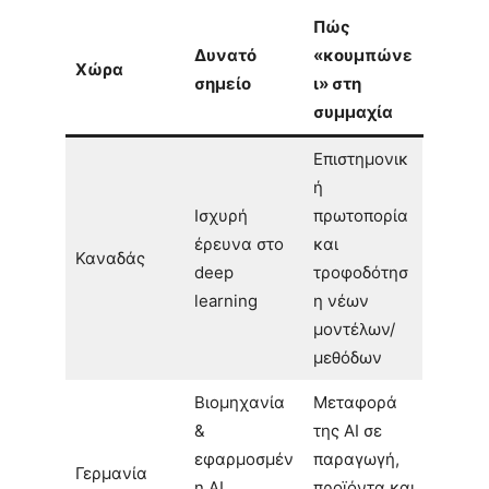
Πώς
Δυνατό
«κουμπώνε
Χώρα
σημείο
ι» στη
συμμαχία
Επιστημονικ
ή
Ισχυρή
πρωτοπορία
έρευνα στο
και
Καναδάς
deep
τροφοδότησ
learning
η νέων
μοντέλων/
μεθόδων
Βιομηχανία
Μεταφορά
&
της AI σε
εφαρμοσμέν
παραγωγή,
Γερμανία
η AI
προϊόντα και