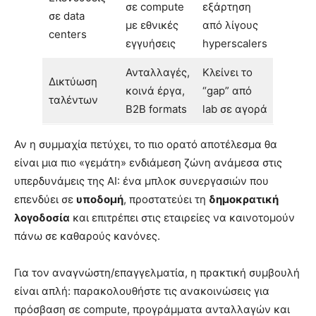
σε compute
εξάρτηση
σε data
με εθνικές
από λίγους
centers
εγγυήσεις
hyperscalers
Ανταλλαγές,
Κλείνει το
Δικτύωση
κοινά έργα,
“gap” από
ταλέντων
B2B formats
lab σε αγορά
Αν η συμμαχία πετύχει, το πιο ορατό αποτέλεσμα θα
είναι μια πιο «γεμάτη» ενδιάμεση ζώνη ανάμεσα στις
υπερδυνάμεις της AI: ένα μπλοκ συνεργασιών που
επενδύει σε
υποδομή
, προστατεύει τη
δημοκρατική
λογοδοσία
και επιτρέπει στις εταιρείες να καινοτομούν
πάνω σε καθαρούς κανόνες.
Για τον αναγνώστη/επαγγελματία, η πρακτική συμβουλή
είναι απλή: παρακολουθήστε τις ανακοινώσεις για
πρόσβαση σε compute, προγράμματα ανταλλαγών και