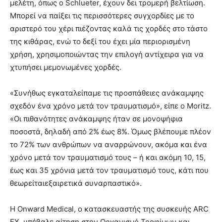
μελέτη, όπως ο Schlueter, έχουν δει τρομερή βελτίωση.
Μπορεί να παίξει τις περισσότερες συγχορδίες με το
αριστερό του χέρι πιέζοντας καλά τις χορδές στο τάστο
της κιθάρας, ενώ το δεξί του έχει μία περιορισμένη
χρήση, χρησιμοποιώντας την επιλογή αντίχειρα για να
χτυπήσει μεμονωμένες χορδές.
«Συνήθως εγκαταλείπαμε τις προσπάθειες ανάκαμψης
σχεδόν ένα χρόνο μετά τον τραυματισμό», είπε ο Moritz.
«Οι πιθανότητες ανάκαμψης ήταν σε μονοψήφια
ποσοστά, δηλαδή από 2% έως 8%. Όμως βλέπουμε πλέον
το 72% των ανθρώπων να αναρρώνουν, ακόμα και ένα
χρόνο μετά τον τραυματισμό τους – ή και ακόμη 10, 15,
έως και 35 χρόνια μετά τον τραυματισμό τους, κάτι που
θεωρείταιεξαιρετικά συναρπαστικό».
Η Onward Medical, ο κατασκευαστής της συσκευής ARC
EX, υπέβαλε αίτηση στον Οργανισμό Τροφίμων και