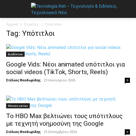
Αρχική
Ετικέτες
Υπότιτλοι
Tag: Υπότιτλοι
Διαδίκτυο
Google Vids: Νέοι animatеd υπότιτλοι για
social videos (TikTok, Shorts, Reels)
Στέλιος Θεοδωρίδης
-
23 Ιανουαρίου 2026
0
Movies-series
Το HBO Max βελτιώνει τους υπότιτλους
με τεχνητή νοημοσύνη της Google
Στέλιος Θεοδωρίδης
-
25 Σεπτεμβρίου 2024
0