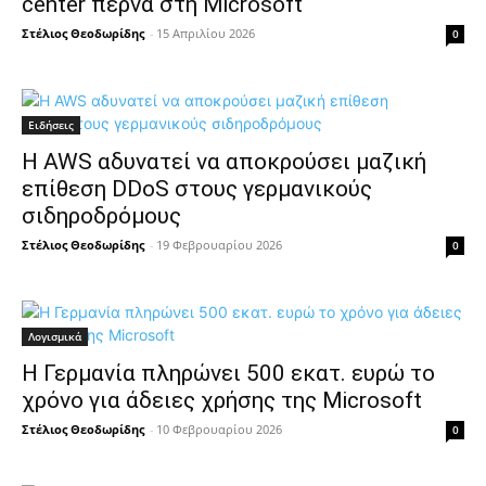
center περνά στη Microsoft
Στέλιος Θεοδωρίδης
-
15 Απριλίου 2026
0
Ειδήσεις
Η AWS αδυνατεί να αποκρούσει μαζική
επίθεση DDoS στους γερμανικούς
σιδηροδρόμους
Στέλιος Θεοδωρίδης
-
19 Φεβρουαρίου 2026
0
Λογισμικά
Η Γερμανία πληρώνει 500 εκατ. ευρώ το
χρόνο για άδειες χρήσης της Microsoft
Στέλιος Θεοδωρίδης
-
10 Φεβρουαρίου 2026
0