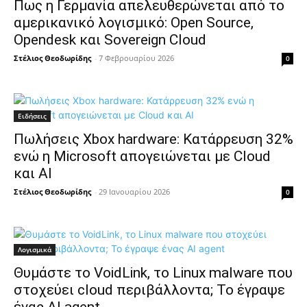
Πως η Γερμανία απελευθερώνεται από το
αμερικανικό λογισμικό: Open Source,
Opendesk και Sovereign Cloud
Στέλιος Θεοδωρίδης
-
7 Φεβρουαρίου 2026
0
Ειδήσεις
Πωλήσεις Xbox hardware: Κατάρρευση 32%
ενώ η Microsoft απογειώνεται με Cloud
και AI
Στέλιος Θεοδωρίδης
-
29 Ιανουαρίου 2026
0
Λογισμικά
Θυμάστε το VoidLink, το Linux malware που
στοχεύει cloud περιβάλλοντα; Το έγραψε