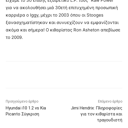
είχαμε το 3ο επίσης εξαιρετικό L.P. τους “Raw Power”
για να ακολουθήσει μιά 30ετή επιτυχημένη προσωπική
καρριέρα ο Ιggy, μέχρι το 2003 όπου οι Stooges
ξανασχηματίστηκαν και συνυεχίζουν να εμφανίζονται
ακόμα και σήμερα! Ο κιθαρίστας Ron Asheton απεβίωσε
το 2009.
Προηγούμενο άρθρο
Επόμενο άρθρο
Hyundai i10 1.2 vs Kia
Jimi Hendrix: Πληροφορίες
Picanto Σύγκριση
για τον κιθαρίστα και
τραγουδιστή