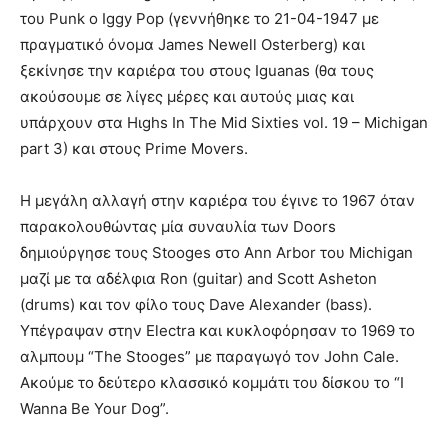
του Punk ο Ιggy Pop (γεννήθηκε το 21-04-1947 με
πραγματικό όνομα James Newell Osterberg) και
ξεκίνησε την καριέρα του στους Iguanas (θα τους
ακούσουμε σε λίγες μέρες και αυτούς μιας και
υπάρχουν στα Ηιghs In The Mid Sixties vol. 19 – Michigan
part 3) και στους Prime Movers.
H μεγάλη αλλαγή στην καριέρα του έγινε το 1967 όταν
παρακολουθώντας μία συναυλία των Doors
δημιούργησε τους Stooges στο Ann Arbor του Μichigan
μαζί με τα αδέλφια Ron (guitar) and Scott Asheton
(drums) και τον φίλο τους Dave Alexander (bass).
Υπέγραψαν στην Εlectra και κυκλοφόρησαν το 1969 το
αλμπουμ “Τhe Stooges” με παραγωγό τον John Cale.
Aκούμε το δεύτερο κλασσικό κομμάτι του δίσκου το “Ι
Wanna Be Your Dog”.