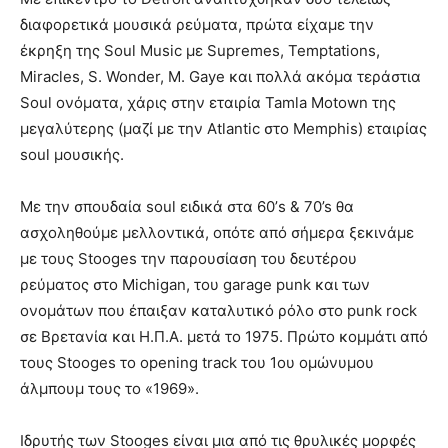
διαφορετικά μουσικά ρεύματα, πρώτα είχαμε την
έκρηξη της Soul Music με Supremes, Temptations,
Miracles, S. Wonder, M. Gaye και πολλά ακόμα τεράστια
Soul ονόματα, χάρις στην εταιρία Tamla Motown της
μεγαλύτερης (μαζί με την Αtlantic στo Memphis) εταιρίας
soul μουσικής.
Με την σπουδαία soul ειδικά στα 60’s & 70’s θα
ασχοληθούμε μελλοντικά, οπότε από σήμερα ξεκινάμε
με τους Stooges την παρουσίαση του δευτέρου
ρεύματος στο Μichigan, του garage punk και των
ονομάτων που έπαιξαν καταλυτικό ρόλο στο punk rock
σε Βρετανία και Η.Π.Α. μετά το 1975. Πρώτο κομμάτι από
τους Stooges το opening track του 1ου ομώνυμου
άλμπουμ τους το «1969».
Iδρυτής των Stooges είναι μια από τις θρυλικές μορφές