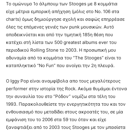
To ομώνυμο 1ο άλμπουμ των Stooges με 8 κομμάτια
είχε μέτρια εμπορική απήχηση (μόλις στο Νο. 106 στα
charts) όμως δημιούργησε σχολή και σαφώς επηρρέασε
όλες τις επόμενες γενιές των punk μουσικών. Αυτό
αποδεικνύεται και από την τιμητική 185η θέση που
κατέχει στή λίστα των 500 greatest albums ever του
περιοδικού Rolling Stone το 2003. Η προσωπική μου
αδυναμία από τα κομμάτια του “Τhe Stooges” είναι το
καταπληκτικό “No Fun” που ανοίγει την 2η πλευρά.
O Iggy Pop είναι αναμφίβολα απο τους μεγαλύτερους
performer στην ιστορία της Rock. Ακόμα θυμάμαι έντονα
την συναυλία του στο “Ρόδον” νομίζω στα τέλη του
1993. Παρακολουθείστε την ενεργητικότητα του και τον
ενθουσιασμό που μεταδίδει στους ακροατές του, σε μία
εμφάνιση του το 2006 στα 59 του όταν και είχε
ξαναφτιάξει από το 2003 τους Stooges με τον μπασίστα