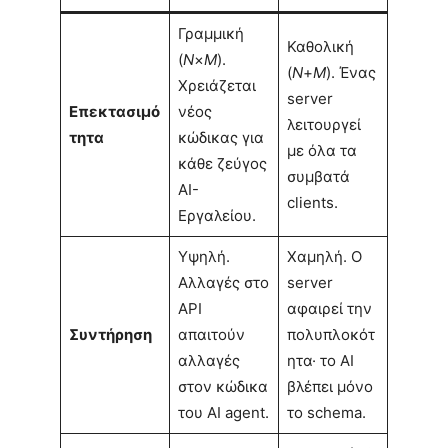
Γραμμική
Καθολική
(
N
×
M
).
(
N
+
M
). Ένας
Χρειάζεται
server
Επεκτασιμό
νέος
λειτουργεί
τητα
κώδικας για
με όλα τα
κάθε ζεύγος
συμβατά
AI-
clients.
Εργαλείου.
Υψηλή.
Χαμηλή. Ο
Αλλαγές στο
server
API
αφαιρεί την
Συντήρηση
απαιτούν
πολυπλοκότ
αλλαγές
ητα· το AI
στον κώδικα
βλέπει μόνο
του AI agent.
το schema.