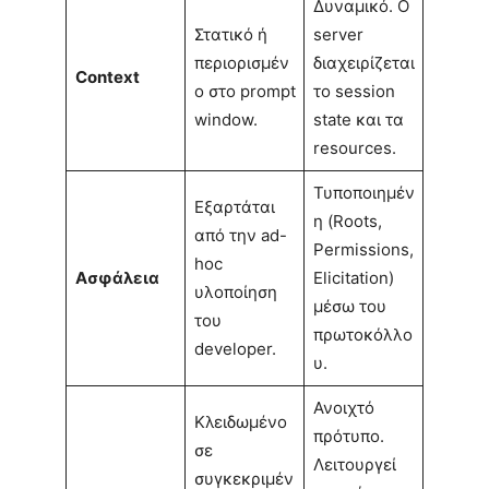
Δυναμικό. Ο
Στατικό ή
server
περιορισμέν
διαχειρίζεται
Context
ο στο prompt
το session
window.
state και τα
resources.
Τυποποιημέν
Εξαρτάται
η (Roots,
από την ad-
Permissions,
hoc
Ασφάλεια
Elicitation)
υλοποίηση
μέσω του
του
πρωτοκόλλο
developer.
υ.
Ανοιχτό
Κλειδωμένο
πρότυπο.
σε
Λειτουργεί
συγκεκριμέν