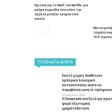
Κριτική για το Beef του Netflix: μια
μαύρη κωμωδία που κάνει την
οργή να μοιάζει τρομακτικά
οικεία
Μετατροπή 
τεχνητή νοη
16:9: ιεροσυ
ΠΡΌΣΦΑΤΑ ΆΡΘΡΑ
Εκατό χώρες διαθέτουν
εμπορικό λογισμικό
κατασκοπείας ικανό να
παραβιάσει κινητά τηλέφωνα
22 Απριλίου 2026
Η Deepseek αναζητά για πρώ
φορά εξωτερική
χρηματοδότηση