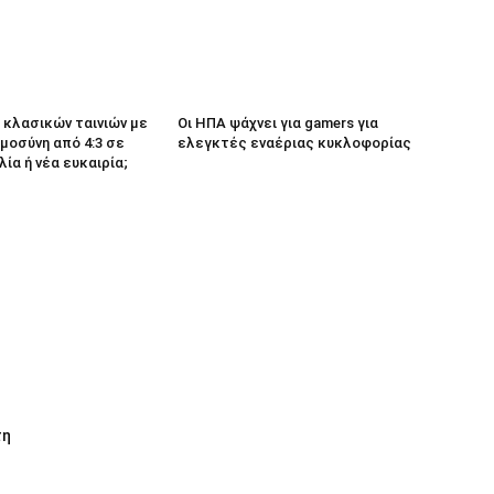
κλασικών ταινιών με
Οι ΗΠΑ ψάχνει για gamers για
μοσύνη από 4:3 σε
ελεγκτές εναέριας κυκλοφορίας
λία ή νέα ευκαιρία;
τη