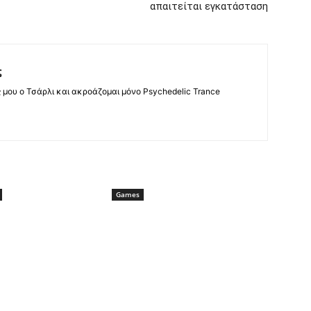
απαιτείται εγκατάσταση
ς
ς μου ο Τσάρλι και ακροάζομαι μόνο Psychedelic Trance
Games