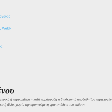
ργειας
P, WebP
να
ένου
μερική ή περιληπτική ή κατά παράφραση ή διασκευή ή απόδοση του περιεχομένο
κό ή άλλο, χωρίς την προηγούμενη γραπτή άδεια του εκδότη.