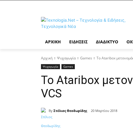
ΑΡΧΙΚΉ
ΕΙΔΉΣΕΙΣ
ΔΙΑΔΊΚΤΥΟ
ΟΧ
Αρχική
Ψυχαγωγία
Games
Το Ataribox μετονομά
Ψυχαγωγία
Games
Το Ataribox μετο
VCS
By
Στέλιος Θεοδωρίδης
20 Μαρτίου 2018
Κοινοποίηση