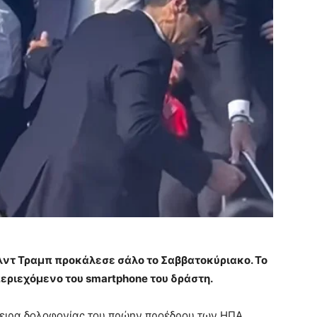
λντ Τραμπ προκάλεσε σάλο το Σαββατοκύριακο. Το
περιεχόμενο του smartphone του δράστη.
πειρα δολοφονίας του πρώην προέδρου των ΗΠΑ