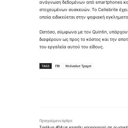
ανάγνωση δεδομένων από smartphones και
στοχευμένων συσκευών. Το Cellebrite έχει
οποία ειδικεύεται στην ψηφιακή εγκληματο
Ωστόσο, σύμφωνα με τον Quintin, υπάρχο
διαφέρουν ως προς το κόστος και την αποτε
του εργαλεία αυτού του είδους.
TAGS
FBI
Ντόναλντ Τραμπ
Κοινοποίηση
Προηγούμενο άρθρο
Σφάλμα 404 με κεφάλι γουρουνιού σε ρωσικ