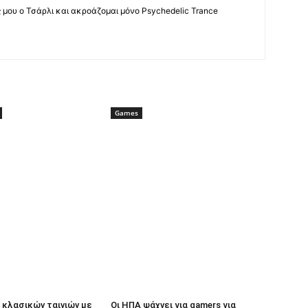
ς μου ο Τσάρλι και ακροάζομαι μόνο Psychedelic Trance
Games
κλασικών ταινιών με
Οι ΗΠΑ ψάχνει για gamers για