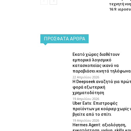
τεχνητή νοη
16:9: ιεροσυ
ΠΡΌΣΦΑΤΑ ΆΡΘΡΑ
Εκατό χώρες διαθέτουν
εμπορικό λογισμικό
κατασκοπείας ικανό να
παραβιάσει κινητά τηλέφωνα
22 Απριλίου 2026
Η Deepseek αναζητά για πρώ
φορά εξωτερική
χρηματοδότηση
19 Απριλίου 2026
Uber Eats: Επιστροφές
προϊόντων με κούριερ χωρίς 
βγείτε από το σπίτι
19 Απριλίου 2026
Hermes Agent: αξιολόγηση,
εγκατάσταση, μνήμη, skills κα