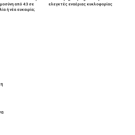
μοσύνη από 4:3 σε
ελεγκτές εναέριας κυκλοφορίας
λία ή νέα ευκαιρία;
τη
να
ι