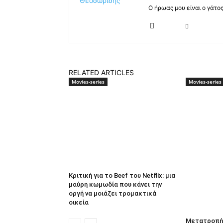
Ο ήρωας μου είναι ο γάτο
RELATED ARTICLES
Movies-series
Movies-series
Κριτική για το Beef του Netflix: μια
μαύρη κωμωδία που κάνει την
οργή να μοιάζει τρομακτικά
οικεία
Μετατροπή 