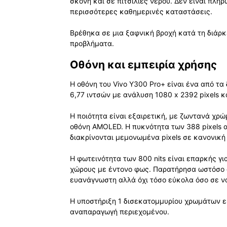
σκόνη και σε πιτσιλιές νερού. Δεν είναι πλή
περισσότερες καθημερινές καταστάσεις.
Βρέθηκα σε μια ξαφνική βροχή κατά τη διάρκ
προβλήματα.
Οθόνη και εμπειρία χρήσης
Η οθόνη του Vivo Y300 Pro+ είναι ένα από τα
6,77 ιντσών με ανάλυση 1080 x 2392 pixels κα
Η ποιότητα είναι εξαιρετική, με ζωντανά χρ
οθόνη AMOLED. Η πυκνότητα των 388 pixels αν
διακρίνονται μεμονωμένα pixels σε κανονικ
Η φωτεινότητα των 800 nits είναι επαρκής γ
χώρους με έντονο φως. Παρατήρησα ωστόσο ό
ευανάγνωστη αλλά όχι τόσο εύκολα όσο σε να
Η υποστήριξη 1 δισεκατομμυρίου χρωμάτων ε
αναπαραγωγή περιεχομένου.