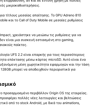
ή επιβράδυνση, αν και σε έντονη χρήση με πολλές
κές μικροκαθυστερήσεις.
ή για τίτλους μεσαίας απαίτησης. Το GPU Adreno 810
bile και το Call of Duty Mobile σε μεσαίες ρυθμίσεις
 Impact, χρειάστηκε να μειώσω τις ρυθμίσεις για να
εν είναι μια συσκευή εστιασμένη στο gaming,
σιακούς παίκτες.
ογία UFS 2.2 είναι επαρκής για τους περισσότερους
τητα επέκτασης μέσω κάρτας microSD. Αυτό είναι ένα
αυξανόμενη μέση χωρητικότητα εφαρμογών και την τάση
α 128GB μπορεί να αποδειχθούν περιοριστικά για
ισμικό
 το προσαρμοσμένο περιβάλλον Origin OS της εταιρείας.
 προσφέρει πολλές νέες λειτουργίες και βελτιώσεις
τικό από το stock Android, με δικά του animations,