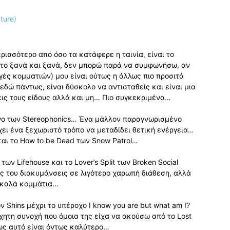
ρισσότερο από όσο τα κατάφερε η ταινία, είναι το
ς το ξανά και ξανά, δεν μπορώ παρά να συμφωνήσω, αν
γές κομματιών) μου είναι ούτως η άλλως πιο προσιτά
δώ πάντως, είναι δύσκολο να αντισταθείς και είναι μια
τρεις τους είδους αλλά και μη… Πιο συγκεκριμένα…
νο των Stereophonics… Ένα μάλλον παραγνωρισμένο
χει ένα ξεχωριστό τρόπο να μεταδίδει θετική ενέργεια…
 και το How to be Dead των Snow Patrol…
ν Lifehouse και το Lover’s Split των Broken Social
ές του διακυμάνσεις σε λιγότερο χαρωπή διάθεση, αλλά
ά καλά κομμάτια…
ν Shins μέχρι το υπέροχο I know you are but what am I?
ητη συνοχή που όμοια της είχα να ακούσω από το Lost
ως αυτό είναι όντως καλύτερο…