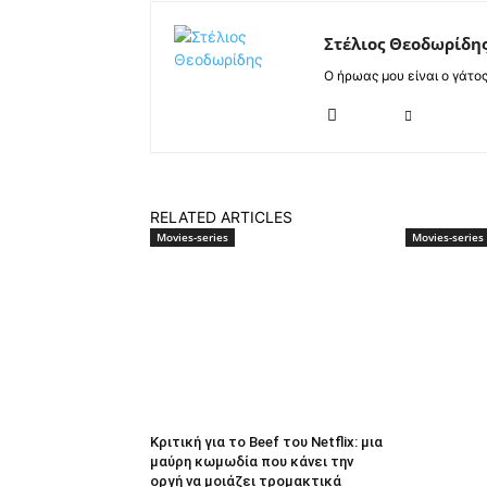
Στέλιος Θεοδωρίδη
Ο ήρωας μου είναι ο γάτο
RELATED ARTICLES
Movies-series
Movies-series
Κριτική για το Beef του Netflix: μια
μαύρη κωμωδία που κάνει την
οργή να μοιάζει τρομακτικά