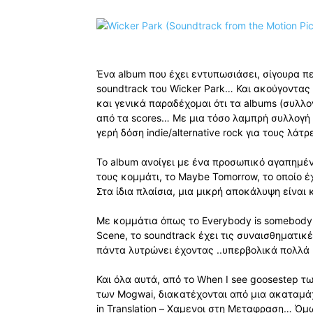
Ένα album που έχει εντυπωσιάσει, σίγουρα πε
soundtrack του Wicker Park… Και ακούγοντα
και γενικά παραδέχομαι ότι τα albums (συλλο
από τα scores… Με μια τόσο λαμπρή συλλογή ε
γερή δόση indie/alternative rock για τους λά
Το album ανοίγει με ένα προσωπικό αγαπημέ
τους κομμάτι, το Maybe Tomorrow, το οποίο έ
Στα ίδια πλαίσια, μια μικρή αποκάλυψη είναι
Με κομμάτια όπως το Everybody is somebody τω
Scene, το soundtrack έχει τις συναισθηματικ
πάντα λυτρώνει έχοντας ..υπερβολικά πολλ
Και όλα αυτά, από το When I see goosestep τω
των Mogwai, διακατέχονται από μια ακαταμάχ
in Translation – Χαμενοι στη Μεταφραση… Όμ