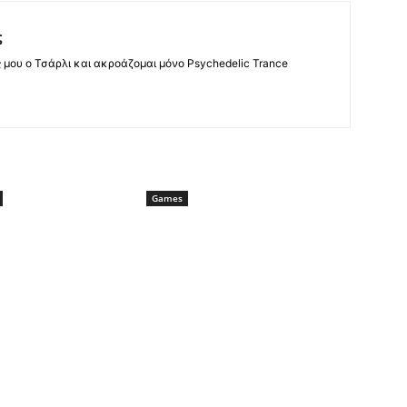
ς
ς μου ο Τσάρλι και ακροάζομαι μόνο Psychedelic Trance
Games