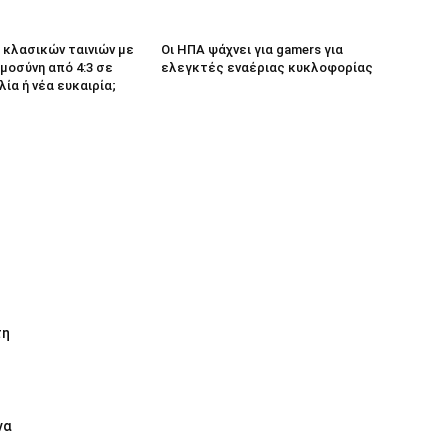
κλασικών ταινιών με
Οι ΗΠΑ ψάχνει για gamers για
μοσύνη από 4:3 σε
ελεγκτές εναέριας κυκλοφορίας
λία ή νέα ευκαιρία;
τη
να