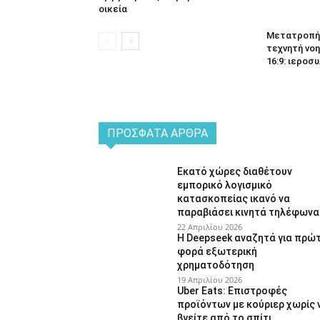
οικεία
Μετατροπή 
τεχνητή νοη
16:9: ιεροσυ
ΠΡΌΣΦΑΤΑ ΆΡΘΡΑ
Εκατό χώρες διαθέτουν
εμπορικό λογισμικό
κατασκοπείας ικανό να
παραβιάσει κινητά τηλέφωνα
22 Απριλίου 2026
Η Deepseek αναζητά για πρώ
φορά εξωτερική
χρηματοδότηση
19 Απριλίου 2026
Uber Eats: Επιστροφές
προϊόντων με κούριερ χωρίς 
βγείτε από το σπίτι