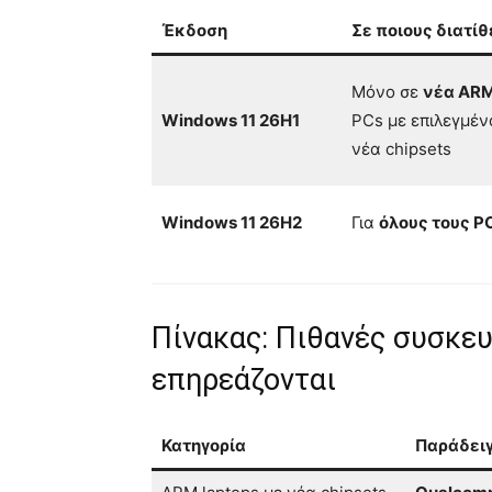
Έκδοση
Σε ποιους διατίθ
Μόνο σε
νέα AR
Windows 11 26H1
PCs με επιλεγμέν
νέα chipsets
Windows 11 26H2
Για
όλους τους P
Πίνακας: Πιθανές συσκε
επηρεάζονται
Κατηγορία
Παράδει