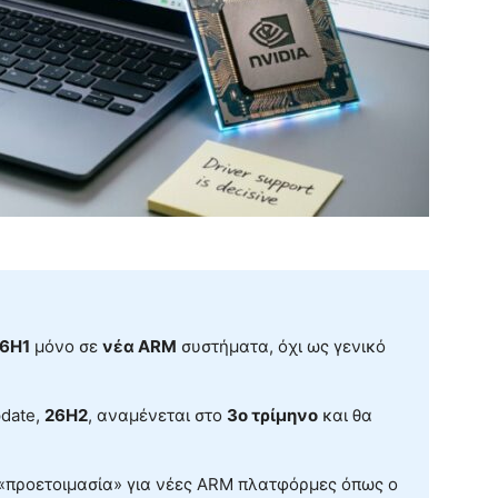
26H1
μόνο σε
νέα ARM
συστήματα, όχι ως γενικό
pdate,
26H2
, αναμένεται στο
3ο τρίμηνο
και θα
ς «προετοιμασία» για νέες ARM πλατφόρμες όπως ο