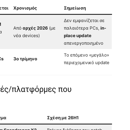
εται
Χρονισμός
Σημείωση
Δεν εμφανίζεται σε
M
Από
αρχές 2026
(με
παλαιότερα PCs,
in-
α
νέα devices)
place update
απενεργοποιημένο
Το επόμενο «μεγάλο»
Cs
3ο τρίμηνο
περιεχομενικό update
υές/πλατφόρμες που
γμα
Σχέση με 26H1