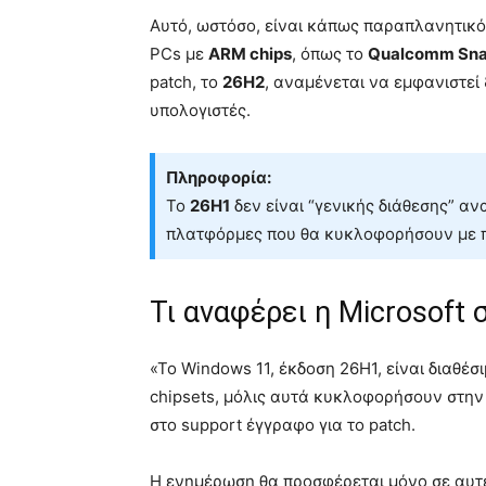
Αυτό, ωστόσο, είναι κάπως παραπλανητικό
PCs με
ARM chips
, όπως το
Qualcomm Sna
patch, το
26H2
, αναμένεται να εμφανιστεί
υπολογιστές.
Πληροφορία:
Το
26H1
δεν είναι “γενικής διάθεσης” α
πλατφόρμες που θα κυκλοφορήσουν με π
Τι αναφέρει η Microsoft
«Το Windows 11, έκδοση 26H1, είναι διαθέσ
chipsets, μόλις αυτά κυκλοφορήσουν στην 
στο support έγγραφο για το patch.
Η ενημέρωση θα προσφέρεται μόνο σε αυτέ