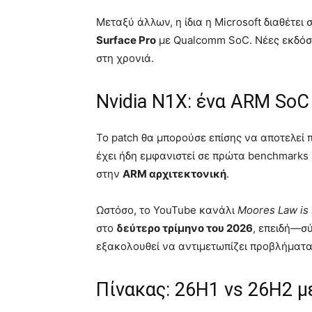
Μεταξύ άλλων, η ίδια η Microsoft διαθέτει
Surface Pro
με Qualcomm SoC. Νέες εκδόσε
στη χρονιά.
Nvidia N1X: ένα ARM SoC 
Το patch θα μπορούσε επίσης να αποτελεί 
έχει ήδη εμφανιστεί σε πρώτα benchmarks 
στην
ARM αρχιτεκτονική
.
Ωστόσο, το YouTube κανάλι
Moores Law is
στο
δεύτερο τρίμηνο του 2026
, επειδή—σ
εξακολουθεί να αντιμετωπίζει προβλήματ
Πίνακας: 26H1 vs 26H2 μ