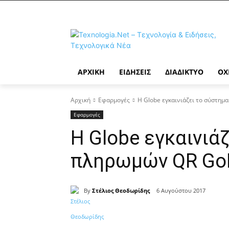
ΑΡΧΙΚΉ
ΕΙΔΉΣΕΙΣ
ΔΙΑΔΊΚΤΥΟ
ΟΧ
Αρχική
Εφαρμογές
Η Globe εγκαινιάζει το σύστη
Εφαρμογές
Η Globe εγκαινιά
πληρωμών QR Go
By
Στέλιος Θεοδωρίδης
6 Αυγούστου 2017
Κοινοποίηση