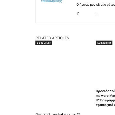
Ο ήρωας μου είναι ο γάτο
RELATED ARTICLES
Εφαρμογές
Εφαρμογές
Προειδοποί
malware Ma
IPTV εφαρμο
τραπεζικά 
Πως το Snapchat έπεισε 25