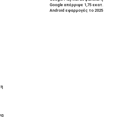
Google απέρριψε 1,75 εκατ.
Android εφαρμογές το 2025
τη
να
ι