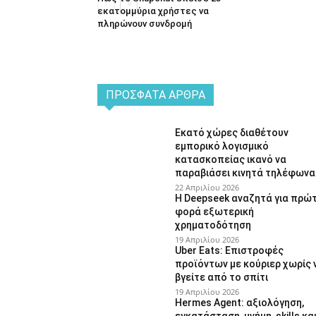
εκατομμύρια χρήστες να
πληρώνουν συνδρομή
ΠΡΌΣΦΑΤΑ ΆΡΘΡΑ
Εκατό χώρες διαθέτουν
εμπορικό λογισμικό
κατασκοπείας ικανό να
παραβιάσει κινητά τηλέφωνα
22 Απριλίου 2026
Η Deepseek αναζητά για πρώ
φορά εξωτερική
χρηματοδότηση
19 Απριλίου 2026
Uber Eats: Επιστροφές
προϊόντων με κούριερ χωρίς 
βγείτε από το σπίτι
19 Απριλίου 2026
Hermes Agent: αξιολόγηση,
εγκατάσταση, μνήμη, skills κα