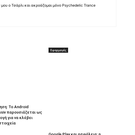
ς μου ο Τσάρλι και ακροάζομαι μόνο Psychedelic Trance
Εφαρμογές
ηση: Το Android
ssiv παρουσιάζεται ως
γή για να κλέβει
στοιχεία
Google Play και ασφάλεια: η