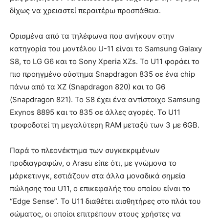
δίχως να χρειαστεί περαιτέρω προσπάθεια.
Ορισμένα από τα τηλέφωνα που ανήκουν στην
κατηγορία του μοντέλου U-11 είναι το Samsung Galaxy
S8, το LG G6 και το Sony Xperia XZs. Το U11 φοράει το
πιο προηγμένο σύστημα Snapdragon 835 σε ένα chip
πάνω από τα XZ (Snapdragon 820) και το G6
(Snapdragon 821). Το S8 έχει ένα αντίστοιχο Samsung
Exynos 8895 και το 835 σε άλλες αγορές. Το U11
τροφοδοτεί τη μεγαλύτερη RAM μεταξύ των 3 με 6GB.
Παρά το πλεονέκτημα των συγκεκριμένων
προδιαγραφών, ο Arasu είπε ότι, με γνώμονα το
μάρκετινγκ, εστιάζουν στα άλλα μοναδικά σημεία
πώλησης του U11, ο επικεφαλής του οποίου είναι το
“Edge Sense”. Το U11 διαθέτει αισθητήρες στο πλάι του
σώματος, οι οποίοι επιτρέπουν στους χρήστες να