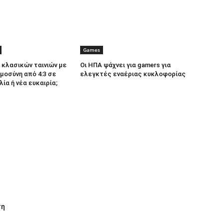
Games
κλασικών ταινιών με
Οι ΗΠΑ ψάχνει για gamers για
μοσύνη από 4:3 σε
ελεγκτές εναέριας κυκλοφορίας
λία ή νέα ευκαιρία;
τη