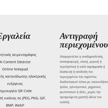
Εργαλεία
Αντιγραφή
περιεχομένου
ητικός κειμενογράφος
Απαγορεύεται η αναδημοσίευση,
AI Content Detector
αναπαραγωγή, ολική, μερική ή
περιληπτική ή κατά παράφραση ή
Online Notepad
διασκευή ή απόδοση του
τής κατανάλωσης ηλεκτρικής
περιεχομένου του παρόντος
διαδικτυακού τόπου με οποιονδήπο
ενέργειας
τρόπο, ηλεκτρονικό, μηχανικό,
Δημιουργία QR Code
φωτοτυπικό ή άλλο, χωρίς την
προηγούμενη γραπτή άδεια του
 εικόνας σε JPEG, PNG, GIF,
εκδότη.
BMP, WebP