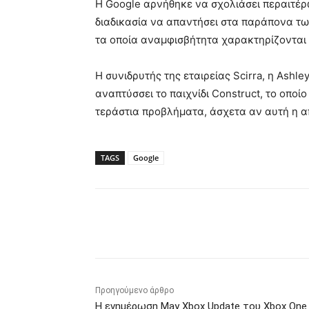
Η Google αρνήθηκε να σχολιάσει περαιτέρω
διαδικασία να απαντήσει στα παράπονα τ
τα οποία αναμφισβήτητα χαρακτηρίζονται
Η συνιδρυτής της εταιρείας Scirra, η Ashle
αναπτύσσει το παιχνίδι Construct, το οποί
τεράστια προβλήματα, άσχετα αν αυτή η α
TAGS
Google
Κοινοποίηση
Προηγούμενο άρθρο
Η ενημέρωση May Xbox Update του Xbox One