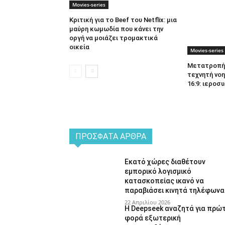
Movies-series
Κριτική για το Beef του Netflix: μια
μαύρη κωμωδία που κάνει την
οργή να μοιάζει τρομακτικά
οικεία
Movies-series
Μετατροπή 
τεχνητή νοη
16:9: ιεροσυ
ΠΡΌΣΦΑΤΑ ΆΡΘΡΑ
Εκατό χώρες διαθέτουν
εμπορικό λογισμικό
κατασκοπείας ικανό να
παραβιάσει κινητά τηλέφωνα
22 Απριλίου 2026
Η Deepseek αναζητά για πρώ
φορά εξωτερική