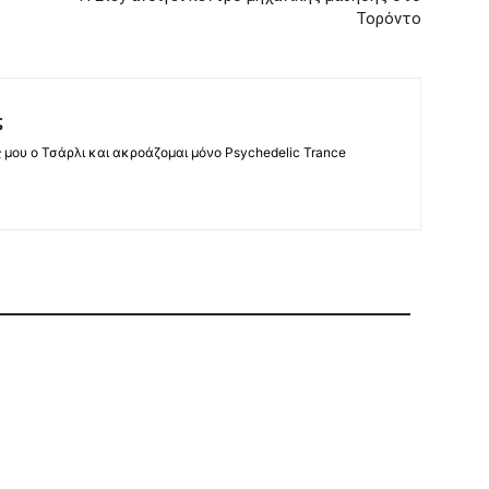
Τορόντο
ς
ς μου ο Τσάρλι και ακροάζομαι μόνο Psychedelic Trance