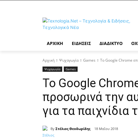
ΑΡΧΙΚΉ
ΕΙΔΉΣΕΙΣ
ΔΙΑΔΊΚΤΥΟ
ΟΧ
Αρχική
Ψυχαγωγία
Games
Το Google Chrome επα
Ψυχαγωγία
Games
Το Google Chrom
προσωρινά την α
για τα παιχνίδια 
By
Στέλιος Θεοδωρίδης
18 Μαΐου 2018